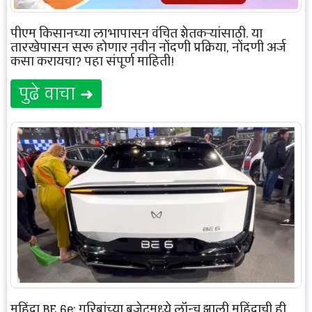
पीएम किसानच्या लाभापासून वंचित शेतकऱ्यांसाठी, या
तारखेपासून सुरू होणार नवीन नोंदणी प्रक्रिया, नोंदणी अर्ज
कसा करायचा? पहा संपूर्ण माहिती!
पुढे वाचा ➜
महिंद्रा BE 6e: गरिबांच्या बजेटमध्ये लॉन्च झाली महिंद्राची ही