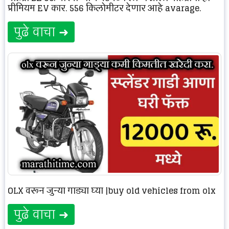
प्रीमियम EV कार. 556 किलोमीटर देणार आहे avarage.
पुढे वाचा ➜
OLX वरून जुन्या गाड्या घ्या |buy old vehicles from olx
पुढे वाचा ➜