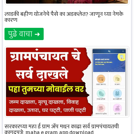
लाडकी बहीण योजनेचे पैसे का अडकलेत? जाणून घ्या नेमके
कारण
पुढे वाचा ➜
सरकारच्या महा ई ग्राम ॲप मधून काढा सर्व ग्रामपंचायतची
कागदपत्रे: maha e gram app download