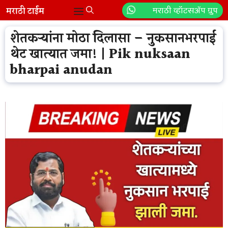
Skip
मराठी व्हॉटसॲप ग्रुप
Menu
to
content
शेतकऱ्यांना मोठा दिलासा – नुकसानभरपाई
थेट खात्यात जमा! | Pik nuksaan
bharpai anudan