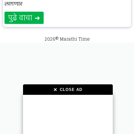
लागणार
पुढे वाचा ➜
2026© Marathi Time
×
×
CLOSE AD
CLOSE AD