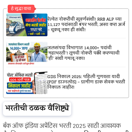
हे सुद्धा वाचा
रेल्वेत नोकरीची सुवर्णसंधी! RRB ALP च्या
11,127 पदांसाठी बंपर भरती, असा करा अर्ज
– चुकवू नका ही संधी!
जलसंपदा विभागात 14,000+ पदांची
‘महाभरती’! तुमची नोकरी पक्की करण्याची
‘ही’ संधी गमावू नका!
GDS निकाल 2025: पहिली गुणवत्ता यादी
[PDF डाउनलोड] – ग्रामीण डाक सेवक भरती
निकाल जाहीर!
भरतीची ठळक वैशिष्ट्ये
बँक ऑफ इंडिया अप्रेंटिस भरती 2025 साठी आवश्यक