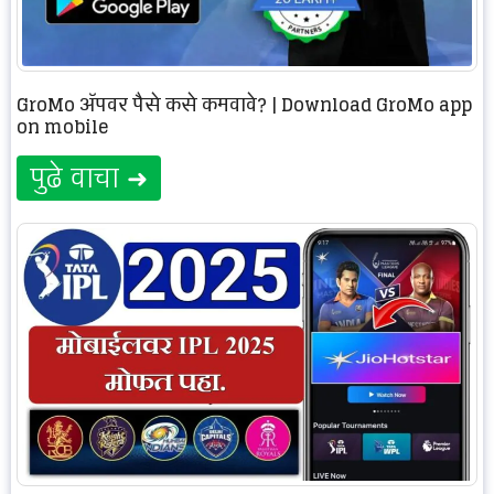
GroMo अ‍ॅपवर पैसे कसे कमवावे? | Download GroMo app
on mobile
पुढे वाचा ➜