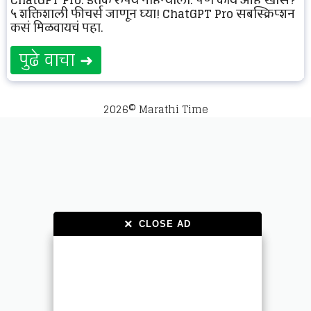
५ शक्तिशाली फीचर्स जाणून घ्या! ChatGPT Pro सबस्क्रिप्शन
कसं मिळवायचं पहा.
पुढे वाचा ➜
2026© Marathi Time
×
×
CLOSE AD
CLOSE AD