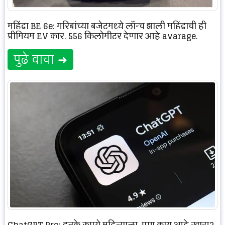
महिंद्रा BE 6e: गरिबांच्या बजेटमध्ये लॉन्च झाली महिंद्राची ही
प्रीमियम EV कार. 556 किलोमीटर देणार आहे avarage.
पुढे वाचा ➜
ChatGPT Pro: इतके रुपये महिन्याला, पण काय आहे खास?