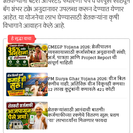
शेतकऱ्यांना बॅटरी ऑपरेटेड फवारणी पंप व कापूस साठवून
बॅग शंभर टक्के अनुदानावर उपलब्ध करून देण्यात येणार
आहेत. या योजनेचा लाभ घेण्यासाठी शेतकऱ्यांना कृषी
विभागाने आवाहन केले आहे.
हे सुद्धा वाचा
CMEGP Yojana 2026: शेळीपालन
व्यवसायासाठी कर्जासोबत अनुदानाची संधी;
अर्ज, पात्रता आणि Project Report ची
संपूर्ण माहिती
PM Surya Ghar Yojana 2026: वीज बिल
कमीच नाही, अतिरिक्त वीज विकूनही कमवा!
12 लाख कुटुंबांनी कमावले ₹421 कोटी
शेतकऱ्यांसाठी आनंदाची बातमी!
कर्जमाफीच्या रकमेचे वितरण सुरू; प्रथम
‘या’ लाभार्थ्यांना मिळणार फायदा