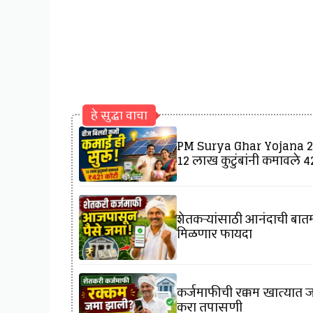
हे सुद्धा वाचा
PM Surya Ghar Yojana 202
12 लाख कुटुंबांनी कमावले ₹
शेतकऱ्यांसाठी आनंदाची बातमी
मिळणार फायदा
कर्जमाफीची रक्कम खात्यात ज
करा तपासणी