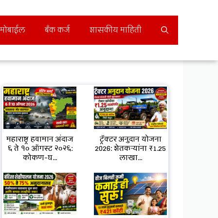
मोबाईल
बँक कर्ज
शासकीय माहिती
महाराष्ट्र हवामान अंदाज
ट्रॅक्टर अनुदान योजना
६ ते १० ऑगस्ट २०२६:
2026: शेतकऱ्यांना ₹1.25
कोकण-घ...
लाखा...