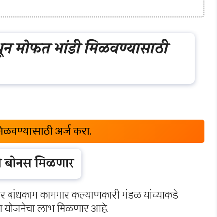
ून मोफत भांडी मिळवण्यासाठी
िळवण्यासाठी अर्ज करा.
ळी बोनस मिळणार
 इतर बांधकाम कामगार कल्याणकारी मंडळ यांच्याकडे
या योजनेचा लाभ मिळणार आहे.