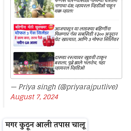
फणस चोरण्यासाठी गेलेल्या चोराला
नागाचा दंश; व्हायरल व्हिडीओ पाहून
थक्क व्हाल!
आजपासून या लाडक्या बहिणींना
मिळणार गॅस सबसिडी ₹३०० अनुदान
थेट खात्यात, आणि 3 मोफत सिलिंडर
दारूडा रस्त्यावर खुडची टाकून
बसला, पुढे झाले भलतेच, पहा
व्हायरल व्हिडिओ
— Priya singh (@priyarajputlive)
August 7, 2024
मगर कुठून आली तपास चालू