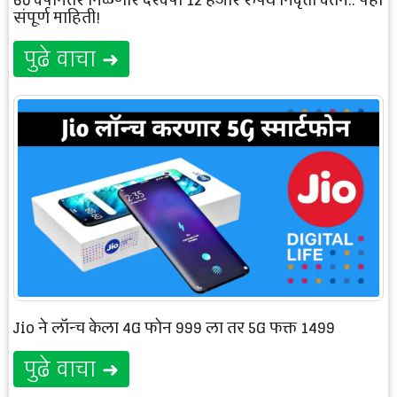
60 वर्षानंतर मिळणार दरवर्षी 12 हजार रुपये निवृत्ती वेतन.. पहा
संपूर्ण माहिती!
पुढे वाचा ➜
Jio ने लॉन्च केला 4G फोन 999 ला तर 5G फक्त 1499
पुढे वाचा ➜