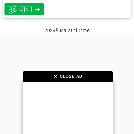
पुढे वाचा ➜
2026© Marathi Time
×
×
CLOSE AD
CLOSE AD