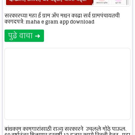
सरकारच्या महा ई ग्राम ॲप मधून काढा सर्व ग्रामपंचायतची
कागदपत्रे: maha e gram app download
पुढे वाचा ➜
बांधकाम कामगारांसाठी राज्य सरकारने उचलले मोठे पाऊल,