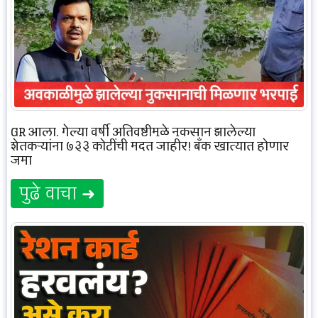
GR आला, गेल्या वर्षी अतिवृष्टीमुळे नुकसान झालेल्या
शेतकऱ्यांना ७३३ कोटींची मदत जाहीर! बँक खात्यात होणार
जमा
पुढे वाचा ➜