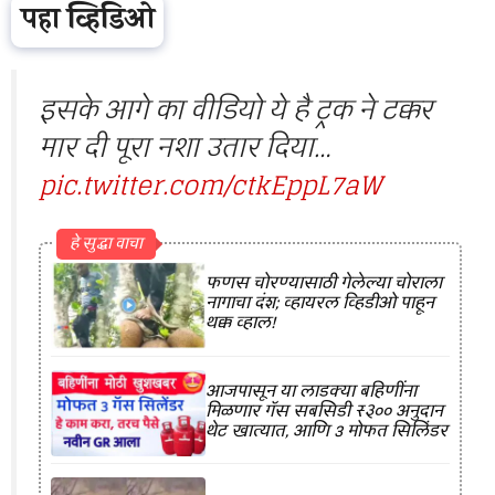
पहा व्हिडिओ
इसके आगे का वीडियो ये है ट्रक ने टक्कर
मार दी पूरा नशा उतार दिया…
pic.twitter.com/ctkEppL7aW
हे सुद्धा वाचा
फणस चोरण्यासाठी गेलेल्या चोराला
नागाचा दंश; व्हायरल व्हिडीओ पाहून
थक्क व्हाल!
आजपासून या लाडक्या बहिणींना
मिळणार गॅस सबसिडी ₹३०० अनुदान
थेट खात्यात, आणि 3 मोफत सिलिंडर