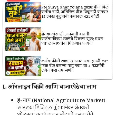
PM Surya Ghar Yojana 2026: वीज बिल
कमीच नाही, अतिरिक्त वीज विकूनही कमवा!
12 लाख कुटुंबांनी कमावले ₹421 कोटी
शेतकऱ्यांसाठी आनंदाची बातमी!
कर्जमाफीच्या रकमेचे वितरण सुरू; प्रथम
‘या’ लाभार्थ्यांना मिळणार फायदा
कर्जमाफीची रक्कम खात्यात जमा झाली का?
फक्त बँक बॅलन्स पाहू नका, या 4 पद्धतींनी
लगेच करा तपासणी
1. ऑनलाइन विक्री आणि बाजारपेठेचा लाभ
ई-नाम (National Agriculture Market)
सारख्या डिजिटल प्लॅटफॉर्मवर शेतकरी
ओळखपत्राद्वारे सहज नोंदणी करता येते.