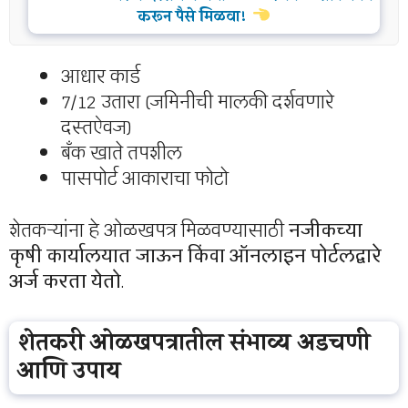
करून पैसे मिळवा!
आधार कार्ड
7/12 उतारा (जमिनीची मालकी दर्शवणारे
दस्तऐवज)
बँक खाते तपशील
पासपोर्ट आकाराचा फोटो
शेतकऱ्यांना हे ओळखपत्र मिळवण्यासाठी
नजीकच्या
कृषी कार्यालयात जाऊन किंवा ऑनलाइन पोर्टलद्वारे
अर्ज करता येतो
.
शेतकरी ओळखपत्रातील संभाव्य अडचणी
आणि उपाय