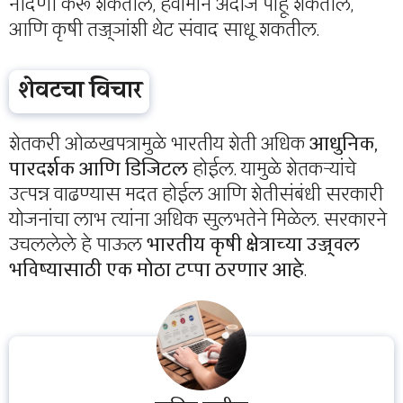
नोंदणी करू शकतील, हवामान अंदाज पाहू शकतील,
आणि कृषी तज्ज्ञांशी थेट संवाद साधू शकतील.
शेवटचा विचार
शेतकरी ओळखपत्रामुळे भारतीय शेती अधिक
आधुनिक,
पारदर्शक आणि डिजिटल
होईल. यामुळे शेतकऱ्यांचे
उत्पन्न वाढण्यास मदत होईल आणि शेतीसंबंधी सरकारी
योजनांचा लाभ त्यांना अधिक सुलभतेने मिळेल. सरकारने
उचललेले हे पाऊल
भारतीय कृषी क्षेत्राच्या उज्ज्वल
भविष्यासाठी एक मोठा टप्पा ठरणार आहे
.