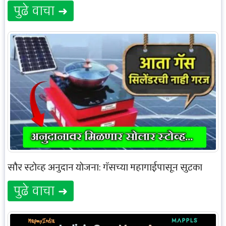
पुढे वाचा ➜
सौर स्टोव्ह अनुदान योजना: गॅसच्या महागाईपासून सुटका
पुढे वाचा ➜