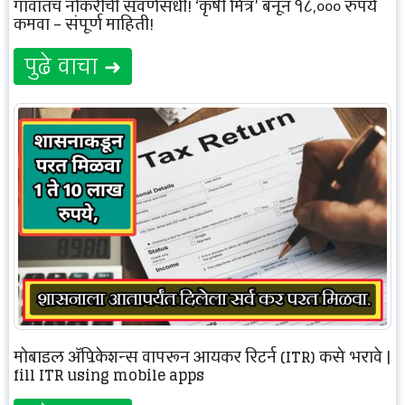
गावातच नोकरीची सुवर्णसंधी! ‘कृषी मित्र’ बनून १८,००० रुपये
कमवा – संपूर्ण माहिती!
पुढे वाचा ➜
मोबाइल अ‍ॅप्लिकेशन्स वापरून आयकर रिटर्न (ITR) कसे भरावे |
fill ITR using mobile apps