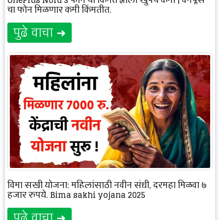
OnePlus Nord 3 फोन ची किंमत झाली खुपच कमी | वनप्लस
चा फोन मिळणार कमी किंमतीत.
पुढे वाचा ➜
विमा सखी योजना: महिलांसाठी नवीन संधी, दरमहा मिळवा ७
हजार रुपये. Bima sakhi yojana 2025
पुढे वाचा ➜