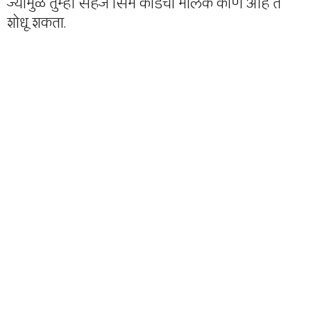
ज्यामुळे तुम्ही सहज सिम कार्डचा मालक कोण आहे ते
शोधू शकता.