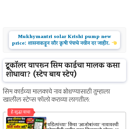
Mukhymantri solar Krishi pump new
price: शासनाकडून सौर कृषी पंपाचे नवीन दर जाहीर.
ट्रूकॉलर वापरून सिम कार्डचा मालक कसा
शोधावा? (स्टेप बाय स्टेप)
सिम कार्डच्या मालकाचे नाव शोधण्यासाठी तुम्हाला
खालील स्टेप्स फॉलो कराव्या लागतील:
हे सुद्धा वाचा
‘वडिलांच्या’ किंवा ‘आजोबांच्या’ नावावरची