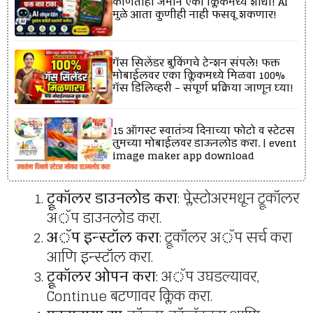
कोणतीही जमीन एका क्लिकमध्ये शोधा! AI
मुळे आता कुणीही नाही फसवू शकणार!
गॅस सिलेंडर बुकिंगचे टेन्शन संपले! फक्त
मोबाईलवर एका क्लिकमध्ये मिळवा 100%
गॅस डिलिव्हरी – संपूर्ण प्रक्रिया जाणून घ्या!
15 ऑगस्ट स्वातंत्र्य दिनाच्या फोटो व स्टेटस
तुमच्या मोबाईलवर डाऊनलोड करा. | event
image maker app download
ट्रूकॉलर डाउनलोड करा
: प्लेस्टोअरमधून ट्रूकॉलर
अॅप डाउनलोड करा.
अॅप इन्स्टॉल करा
: ट्रूकॉलर अॅप सर्च करा
आणि इन्स्टॉल करा.
ट्रूकॉलर ओपन करा
: अॅप उघडल्यावर,
Continue बटणावर क्लिक करा.