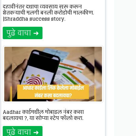
दहावीनंतर दुधाचा व्यवसाय सुरू करून
शेतकऱ्याची मुलगी बनली करोडोची मालकीण.
|Shraddha success story.
पुढे वाचा ➜
Aadhar कार्डमधील मोबाइल नंबर कसा
बदलायचा ?, या सोप्या स्टेप फॉलो करा.
पुढे वाचा ➜