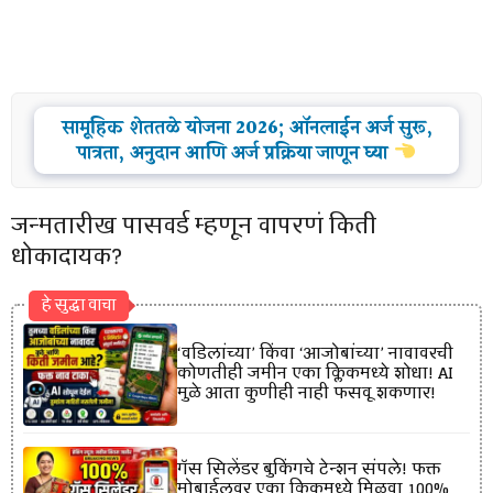
सामूहिक शेततळे योजना 2026; ऑनलाईन अर्ज सुरू,
पात्रता, अनुदान आणि अर्ज प्रक्रिया जाणून घ्या
जन्मतारीख पासवर्ड म्हणून वापरणं किती
धोकादायक?
हे सुद्धा वाचा
‘वडिलांच्या’ किंवा ‘आजोबांच्या’ नावावरची
कोणतीही जमीन एका क्लिकमध्ये शोधा! AI
मुळे आता कुणीही नाही फसवू शकणार!
गॅस सिलेंडर बुकिंगचे टेन्शन संपले! फक्त
मोबाईलवर एका क्लिकमध्ये मिळवा 100%