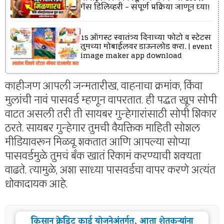
गॅस डिलिव्हरी – संपूर्ण प्रक्रिया जाणून घ्या!
15 ऑगस्ट स्वातंत्र्य दिनाच्या फोटो व स्टेटस
तुमच्या मोबाईलवर डाऊनलोड करा. | event
image maker app download
काहीजण आपली जन्मतारीख, वाहनाचा क्रमांक, किंवा
मुलांची नावं पासवर्ड म्हणून वापरतात. ही पद्धत खूप सोपी
वाटत असली तरी ती सायबर गुन्हेगारांसाठी सोपी शिकार
ठरते. सायबर गुन्हेगार तुमची वैयक्तिक माहिती सोशल
मीडियावरून मिळवू शकतात आणि आपल्या सोप्या
पासवर्डमुळे तुमचं बँक खातं रिकामं करण्याची शक्यता
वाढते. त्यामुळे, अशा साध्या पासवर्डचा वापर करणे अत्यंत
धोकादायक आहे.
किसान क्रेडिट कार्ड योजनेअंतर्गत, आता शेतकऱ्यांना