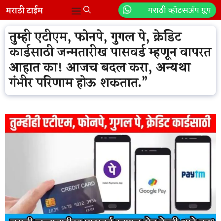
Skip
मराठी व्हॉटसॲप ग्रुप
Menu
to
content
तुम्ही एटीएम, फोनपे, गुगल पे, क्रेडिट
कार्डसाठी जन्मतारीख पासवर्ड म्हणून वापरत
आहात का! आजच बदल करा, अन्यथा
गंभीर परिणाम होऊ शकतात.”