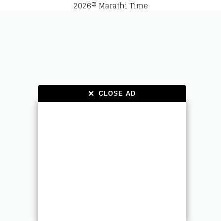
2026© Marathi Time
×
×
CLOSE AD
CLOSE AD