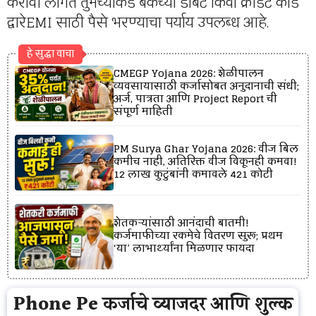
करावी लागते तुमच्याकडे बँकेच्या डेबिट किंवा क्रेडिट कार्ड
द्वारेEMI साठी पैसे भरण्याचा पर्याय उपलब्ध आहे.
हे सुद्धा वाचा
CMEGP Yojana 2026: शेळीपालन
व्यवसायासाठी कर्जासोबत अनुदानाची संधी;
अर्ज, पात्रता आणि Project Report ची
संपूर्ण माहिती
PM Surya Ghar Yojana 2026: वीज बिल
कमीच नाही, अतिरिक्त वीज विकूनही कमवा!
12 लाख कुटुंबांनी कमावले ₹421 कोटी
शेतकऱ्यांसाठी आनंदाची बातमी!
कर्जमाफीच्या रकमेचे वितरण सुरू; प्रथम
‘या’ लाभार्थ्यांना मिळणार फायदा
Phone Pe कर्जाचे व्याजदर आणि शुल्क