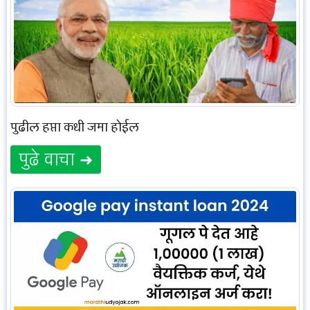
पुढील हप्ता कधी जमा होईल
पुढे वाचा ➜