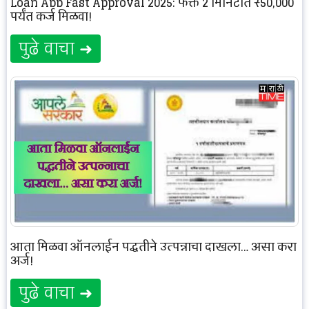
Loan App Fast Approval 2025: फक्त 2 मिनिटांत ₹50,000
पर्यंत कर्ज मिळवा!
पुढे वाचा ➜
आता मिळवा ऑनलाईन पद्धतीने उत्पन्नाचा दाखला… असा करा
अर्ज!
पुढे वाचा ➜