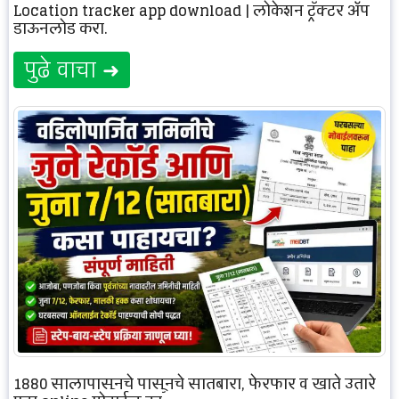
Location tracker app download | लोकेशन ट्रॅक्टर ॲप
डाऊनलोड करा.
पुढे वाचा ➜
1880 सालापासूनचे पासूनचे सातबारा, फेरफार व खाते उतारे