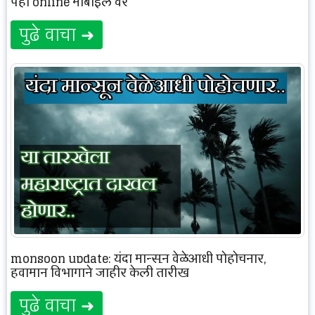
पहा online मोबाईल वर
पुढे वाचा ➜
monsoon update: यंदा मान्सून वेळेआधी पोहोचनार,
हवामान विभागाने जाहीर केली तारीख
पुढे वाचा ➜