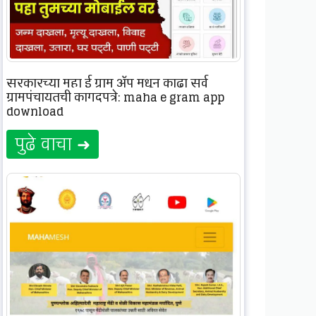
सरकारच्या महा ई ग्राम ॲप मधून काढा सर्व
ग्रामपंचायतची कागदपत्रे: maha e gram app
download
पुढे वाचा ➜