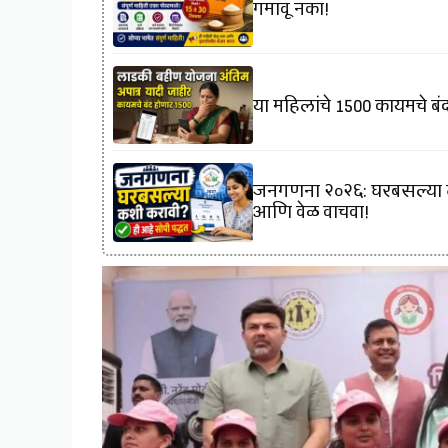
गमावू नका!
या महिलांचे 1500 कायमचे ब
जनगणना २०२६: घरबसल्या तुम
आणि वेळ वाचवा!