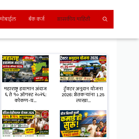
मोबाईल
बँक कर्ज
शासकीय माहिती
महाराष्ट्र हवामान अंदाज
ट्रॅक्टर अनुदान योजना
६ ते १० ऑगस्ट २०२६:
2026: शेतकऱ्यांना ₹1.25
कोकण-घ...
लाखा...