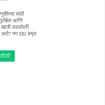
णुकीच्या संधी
ुरक्षित आणि
ी खात्री असलेली
 आहे? मग SBI अमृत
ाहिती