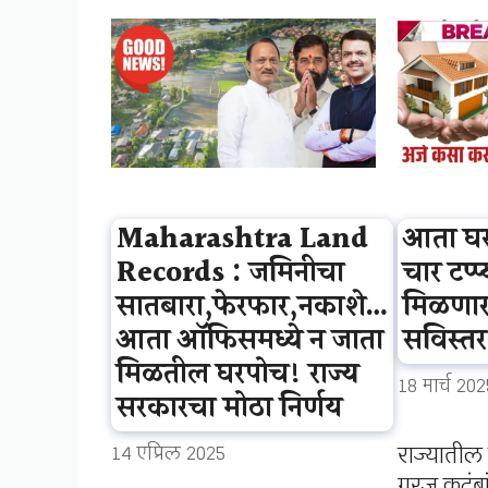
Maharashtra Land
आता घर
Records : जमिनीचा
चार टप्
सातबारा,फेरफार,नकाशे…
मिळणार
आता ऑफिसमध्ये न जाता
सविस्तर
मिळतील घरपोच! राज्य
18 मार्च 202
सरकारचा मोठा निर्णय
राज्याती
14 एप्रिल 2025
गरजू कुटुं