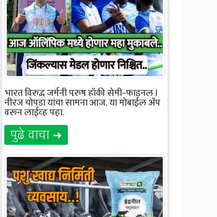
भारत विरुद्ध जर्मनी पुरुष हॉकी सेमी-फाइनल |
नीरज चोपड़ा यांचा सामना आज, या मोबाईल ॲप
वरून लाईव्ह पहा.
पुढे वाचा ➜