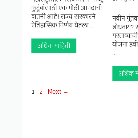
कुटुंबांसाठी एक मोठी आनंदाची
बातमी आहे! राज्य सरकारने
नवीन गुंतव
ऐतिहासिक निर्णय घेतला …
शोधताय? स
परताव्याच
योजना हवी
अधिक माहिती
…
अधिक म
Page
Page
1
2
Next
→