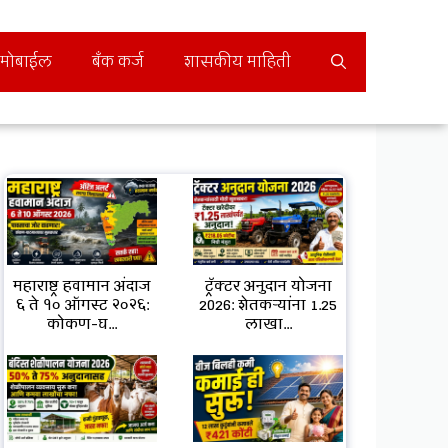
मोबाईल
बँक कर्ज
शासकीय माहिती
महाराष्ट्र हवामान अंदाज
ट्रॅक्टर अनुदान योजना
६ ते १० ऑगस्ट २०२६:
2026: शेतकऱ्यांना ₹1.25
कोकण-घ...
लाखा...