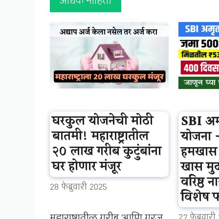
अधिक माहिती
घरकुल योजनेची मोठी
SBI अ
बातमी! महाराष्ट्रातील
योजना 
२० लाख गरीब कुटुंबांना
हमखास 
घर होणार मंजूर
खास मु
वरिष्ठ न
28 फेब्रुवारी 2025
विशेष 
महाराष्ट्रातील गरीब आणि गरजू
27 फेब्रुवार