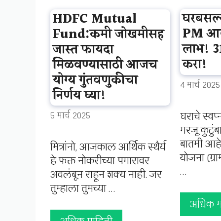
घरबसल्
HDFC Mutual
PM आव
Fund:कमी जोखमीसह
लाभ! 31 
जास्त फायदा
करा!
मिळवण्यासाठी आजच
योग्य गुंतवणुकीचा
4 मार्च 2025
निर्णय घ्या!
घराचे स्वप्
5 मार्च 2025
गरजू कुटुं
बातमी आहे!
मित्रांनो, आजकाल आर्थिक स्थैर्य
योजना (ग्राम
हे फक्त नोकरीच्या पगारावर
…
अवलंबून राहून शक्य नाही. जर
तुम्हाला तुमच्या …
अधिक म