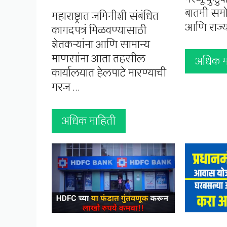
बातमी समोर
महाराष्ट्रात जमिनीशी संबंधित
आणि राज्
कागदपत्रं मिळवण्यासाठी
शेतकऱ्यांना आणि सामान्य
माणसांना आता तहसील
अधिक म
कार्यालयात हेलपाटे मारण्याची
गरज …
अधिक माहिती