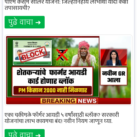
पीएम कुसुम सोलर योजना: जिल्हानिहाय लाभार्थी यादी कशी
तपासायची?
पुढे वाचा ➜
एका चुकीमुळे फॉर्मर आयडी ५ वर्षांसाठी ब्लॉक? सरकारी
योजनांचा लाभ कायमचा बंद! नवीन नियम जाणून घ्या.
पुढे वाचा ➜