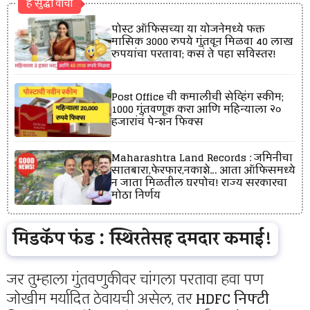
हे सुद्धा वाचा
पोस्ट ऑफिसच्या या योजनेमध्ये फक्त
मासिक 3000 रुपये गुंतवून मिळवा 40 लाख
रुपयांचा परतावा; कसं ते पहा सविस्तर!
Post Office ची कमालीची सेव्हिंग स्कीम;
1000 गुंतवणूक करा आणि महिन्याला २०
हजारांचं पेन्शन फिक्स
Maharashtra Land Records : जमिनीचा
सातबारा,फेरफार,नकाशे… आता ऑफिसमध्ये
न जाता मिळतील घरपोच! राज्य सरकारचा
मोठा निर्णय
मिडकॅप फंड : स्थिरतेसह दमदार कमाई!
जर तुम्हाला गुंतवणुकीवर चांगला परतावा हवा पण
जोखीम मर्यादित ठेवायची असेल, तर
HDFC निफ्टी