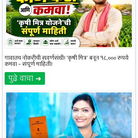
गावातच नोकरीची सुवर्णसंधी! ‘कृषी मित्र’ बनून १८,००० रुपये
कमवा – संपूर्ण माहिती!
पुढे वाचा ➜