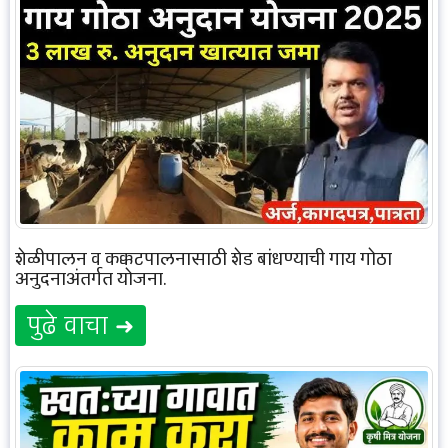
शेळीपालन व कुक्कुटपालनासाठी शेड बांधण्याची गाय गोठा
अनुदनाअंतर्गत योजना.
पुढे वाचा ➜