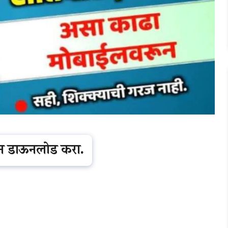
ून डाऊनलोड करा.