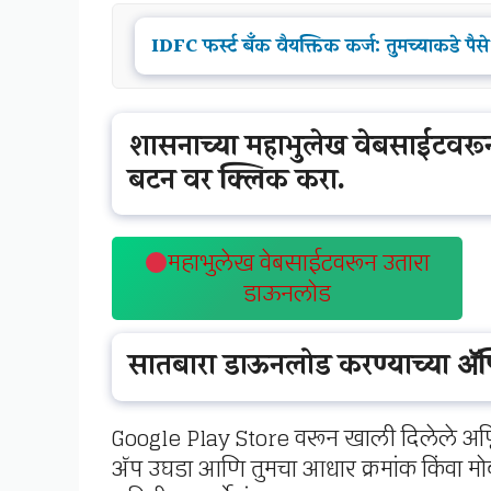
IDFC फर्स्ट बँक वैयक्तिक कर्ज: तुमच्याकड
शासनाच्या महाभुलेख वेबसाईटवर
बटन वर क्लिक करा.
महाभुलेख वेबसाईटवरून उतारा
डाऊनलोड
सातबारा डाऊनलोड करण्याच्या ॲ
Google Play Store वरून खाली दिलेले अप्
ॲप उघडा आणि तुमचा आधार क्रमांक किंवा म