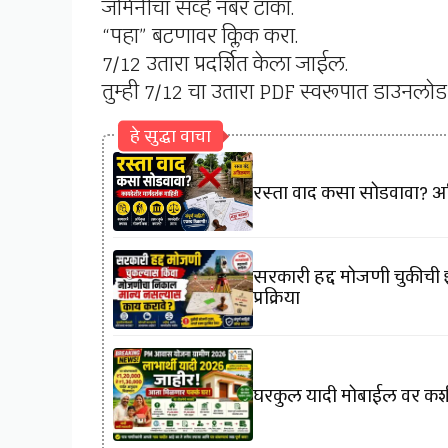
जमिनीचा सर्व्हे नंबर टाका.
“पहा” बटणावर क्लिक करा.
7/12 उतारा प्रदर्शित केला जाईल.
तुम्ही 7/12 चा उतारा PDF स्वरूपात डाउनलो
हे सुद्धा वाचा
रस्ता वाद कसा सोडवावा? अति
सरकारी हद्द मोजणी चुकीची
प्रक्रिया
घरकुल यादी मोबाईल वर कश