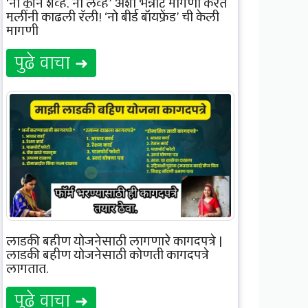
‘नो क्लीन शेव्ह, नो लव्ह’ अशी भन्नाट मागणी करत
मुलींनी काढली रॅली! ‘नो बीर्ड बॉयफ्रेंड’ ची केली
मागणी
पुढे वाचा ➜
लाडकी बहीण योजनेसाठी लागणारे कागदपत्रे |
लाडकी बहीण योजनेसाठी कोणती कागदपत्रे
लागतात.
पुढे वाचा ➜