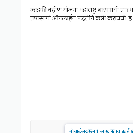
लाडकी बहीण योजना महाराष्ट्र शासनाची एक महत
तपासणी ऑनलाईन पद्धतीने कशी करायची, हे ज
मोबाईलवरून 1 लाख रुपये कर्ज 5 म