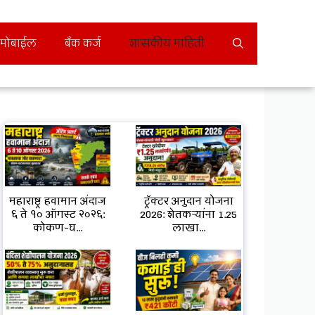
मोबाईल
बँक कर्ज
शासकीय माहिती
महाराष्ट्र हवामान अंदाज
ट्रॅक्टर अनुदान योजना
६ ते १० ऑगस्ट २०२६:
2026: शेतकऱ्यांना ₹1.25
कोकण-घ...
लाखा...