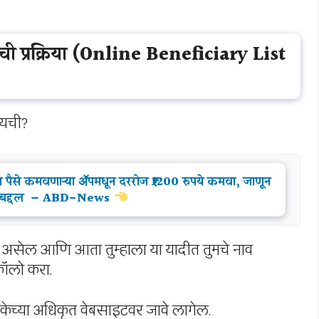
ची प्रक्रिया (Online Beneficiary List
ायची?
े कमवणाऱ्या ॲपमधून दररोज ₹1200 रुपये कमवा, जाणून
म ॲपबद्दल – ABD-News
 असेल आणि आता तुम्हाला या यादीत तुमचे नाव
फॉलो करा.
लिकेच्या अधिकृत वेबसाइटवर जावे लागेल.