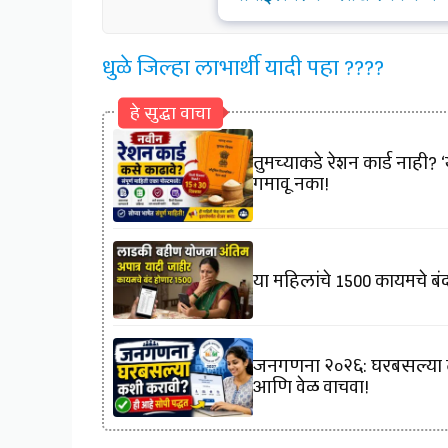
धुळे जिल्हा लाभार्थी यादी पहा ????
हे सुद्धा वाचा
तुमच्याकडे रेशन कार्ड नाही
गमावू नका!
या महिलांचे 1500 कायमचे ब
जनगणना २०२६: घरबसल्या तुम
आणि वेळ वाचवा!