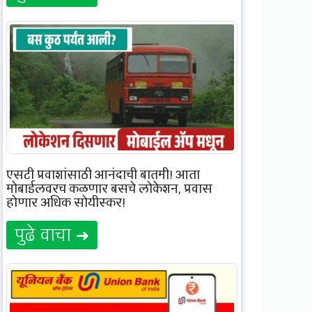
एसटी प्रवाशांसाठी आनंदाची बातमी! आता
मोबाईलवरच कळणार बसचे लोकेशन, प्रवास
होणार अधिक सोयीस्कर!
पुढे वाचा ➜