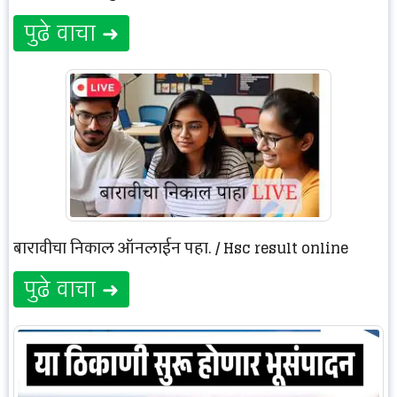
पुढे वाचा ➜
बारावीचा निकाल ऑनलाईन पहा. / Hsc result online
पुढे वाचा ➜