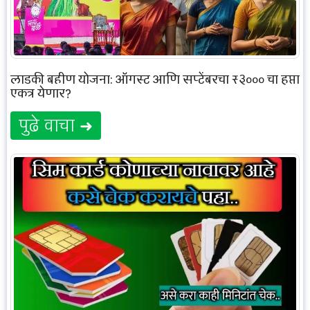
लाडकी बहीण योजना: ऑगस्ट आणि सप्टेंबरचा ₹३००० चा हप्ता
एकत्र येणार?
पुढे वाचा ➜