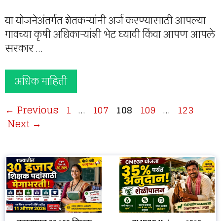
या योजनेअंतर्गत शेतकऱ्यांनी अर्ज करण्यासाठी आपल्या
गावच्या कृषी अधिकाऱ्यांशी भेट घ्यावी किंवा आपण आपले
सरकार …
अधिक माहिती
Page
Page
Page
Page
Page
←
Previous
1
…
107
108
109
…
123
Next
→