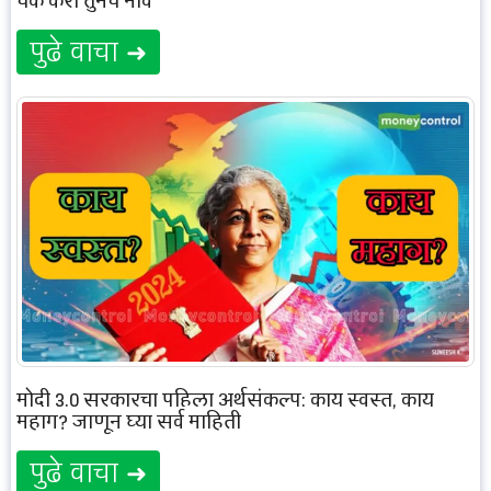
चेक करा तुमचं नाव
पुढे वाचा ➜
मोदी 3.0 सरकारचा पहिला अर्थसंकल्प: काय स्वस्त, काय
महाग? जाणून घ्या सर्व माहिती
पुढे वाचा ➜