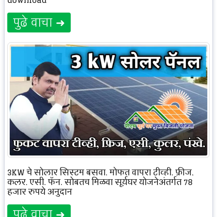
पुढे वाचा ➜
3KW चे सोलार सिस्टम बसवा, मोफत वापरा टीव्ही, फ्रीज,
कुलर, एसी, फॅन. सोबतच मिळवा सूर्यघर योजनेअंतर्गत 78
हजार रुपये अनुदान
पुढे वाचा ➜