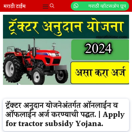
Skip
मराठी व्हॉटसॲप ग्रुप
Menu
to
content
ट्रॅक्टर अनुदान योजनेअंतर्गत ऑनलाईन व
ऑफलाईन अर्ज करण्याची पद्धत. | Apply
for tractor subsidy Yojana.