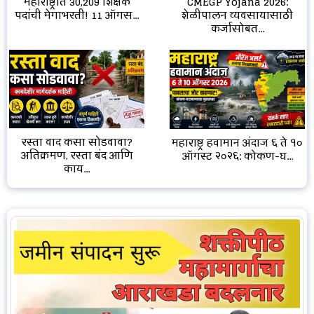
CMEGP Yojana 2026:
महाराष्ट्रात 30,209 शिक्षक
शेळीपालन व्यवसायासाठी
पदांची मेगाभरती! 11 ऑगस...
कर्जासोबत...
रस्ता वाद कसा सोडवावा?
महाराष्ट्र हवामान अंदाज ६ ते १०
अतिक्रमण, रस्ता बंद आणि
ऑगस्ट २०२६: कोकण-घ...
काय...