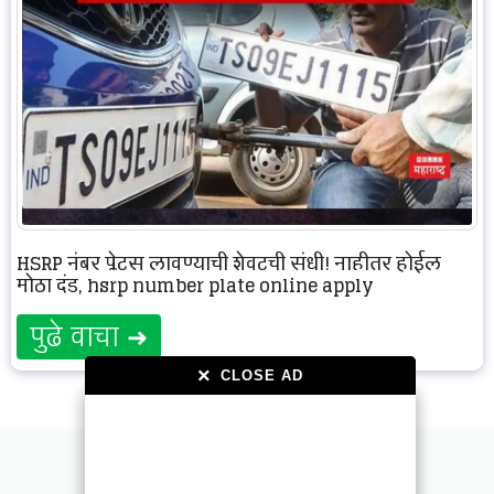
HSRP नंबर प्लेट्स लावण्याची शेवटची संधी! नाहीतर होईल
मोठा दंड, hsrp number plate online apply
पुढे वाचा ➜
×
×
CLOSE AD
CLOSE AD
2026© Marathi Time