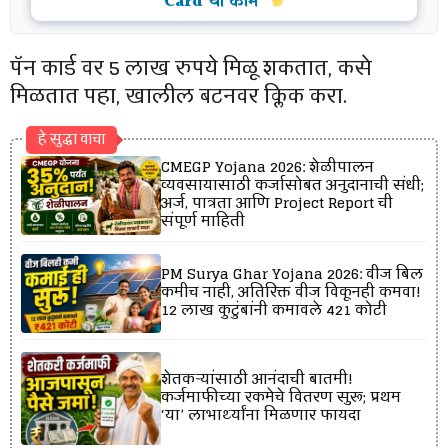
Card ची कामे
पॅन कार्ड वर 5 लाख रुपये मिळू शकतात, कसे
मिळतात पहा, खालील बटनवर क्लिक करा.
हे सुद्धा वाचा
CMEGP Yojana 2026: शेळीपालन
व्यवसायासाठी कर्जासोबत अनुदानाची संधी;
अर्ज, पात्रता आणि Project Report ची
संपूर्ण माहिती
PM Surya Ghar Yojana 2026: वीज बिल
कमीच नाही, अतिरिक्त वीज विकूनही कमवा!
12 लाख कुटुंबांनी कमावले ₹421 कोटी
शेतकऱ्यांसाठी आनंदाची बातमी!
कर्जमाफीच्या रकमेचे वितरण सुरू; प्रथम
‘या’ लाभार्थ्यांना मिळणार फायदा