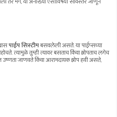
. चला तर मग, या अनोख्या एसीविषयी सविस्तर जाणून
 खास
पाईप सिस्टीम
बसवलेली असते. या पाईप्सच्या
ोहोचते. त्यामुळे तुम्ही त्यावर बसताच किंवा झोपताच लगेच
ास्त उष्णता जाणवते किंवा आरामदायक झोप हवी असते,