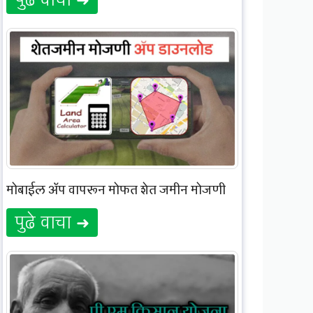
मोबाईल ॲप वापरून मोफत शेत जमीन मोजणी
पुढे वाचा ➜