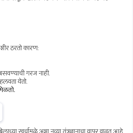
ेशीर ठरतो कारण:
बसवण्याची गरज नाही.
हलवता येतो.
मिळतो.
्या खर्चामुळे अशा नव्या तंत्रज्ञानाचा वापर वाढत आहे.