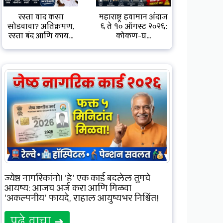
रस्ता वाद कसा
महाराष्ट्र हवामान अंदाज
सोडवावा? अतिक्रमण,
६ ते १० ऑगस्ट २०२६:
रस्ता बंद आणि काय...
कोकण-घ...
ज्येष्ठ नागरिकांनो! ‘हे’ एक कार्ड बदलेल तुमचे
आयुष्य: आजच अर्ज करा आणि मिळवा
‘अकल्पनीय’ फायदे, राहाल आयुष्यभर निश्चिंत!
पुढे वाचा ➜