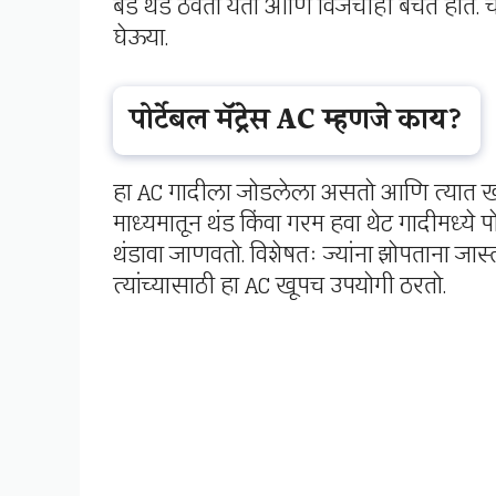
बेड थंड ठेवता येतो आणि विजेचीही बचत होते
घेऊया.
पोर्टेबल मॅट्रेस AC म्हणजे काय?
हा AC गादीला जोडलेला असतो आणि त्यात
माध्यमातून थंड किंवा गरम हवा थेट गादीमध्ये प
थंडावा जाणवतो. विशेषतः ज्यांना झोपताना ज
त्यांच्यासाठी हा AC खूपच उपयोगी ठरतो.