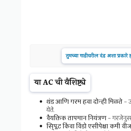
तुमच्या गाडीवरील दंड अशा प्र
या AC ची वैशिष्ट्ये
थंड आणि गरम हवा दोन्ही मिळते
– उ
येते.
वैयक्तिक तापमान नियंत्रण
– गरजेनुसा
स्प्लिट किंवा विंडो एसीपेक्षा कमी वी