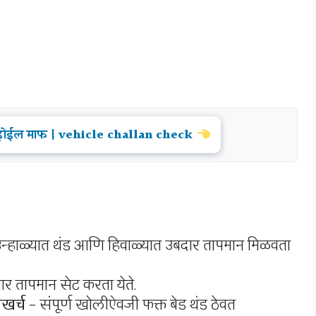
कारे होईल माफ | vehicle challan check
न्हाळ्यात थंड आणि हिवाळ्यात उबदार तापमान मिळवता
र तापमान सेट करता येते.
जखर्च
– संपूर्ण खोलीऐवजी फक्त बेड थंड ठेवत