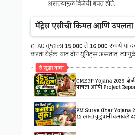
असल्यामुळे विजेची बचत होते.
मॅट्रेस एसीची किंमत आणि उपलब्धता
हा AC तुम्हाला
15,000 ते 16,000 रुपये
या दर
करता येईल. यात दोन युनिट्स असतात, त्यामुळे 
हे सुद्धा वाचा
CMEGP Yojana 2026: शेळीप
पात्रता आणि Project Report
PM Surya Ghar Yojana 202
12 लाख कुटुंबांनी कमावले ₹