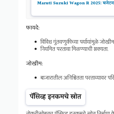
Maruti Suzuki Wagon R 2025: बजेटमध्ये
फायदे:
विविध गुंतवणुकीच्या पर्यायांमुळे जोखी
नियमित परतावा मिळण्याची शक्यता.
जोखीम:
बाजारातील अनिश्चितता परताव्यावर प
पॅसिव्ह इनकमचे स्रोत
नोकरीसोबतच पॅसिव्ह इनकमचे स्रोत निर्माण केल