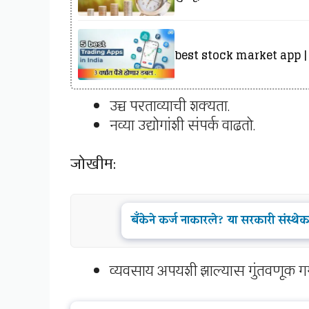
best stock market app | मो
उच्च परताव्याची शक्यता.
नव्या उद्योगांशी संपर्क वाढतो.
जोखीम:
बँकेने कर्ज नाकारले? या सरकारी संस
व्यवसाय अपयशी झाल्यास गुंतवणूक गम