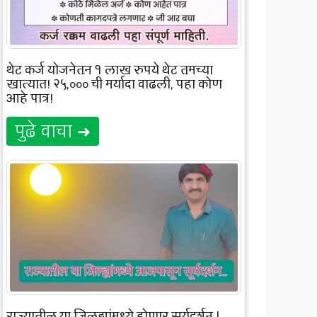
थेट कर्ज योजनेतून १ लाख रुपये थेट तुमच्या
खात्यात! २५,००० ची मर्यादा वाढली, पहा कोण
आहे पात्र!
पुढे वाचा ➜
राज्यातील या जिल्ह्यांमध्ये होणार सुर्यदर्शन |