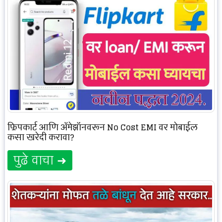
फ्लिपकार्ट आणि ॲमेझॉनवरून No Cost EMI वर मोबाईल
कसा खरेदी करावा?
पुढे वाचा ➜