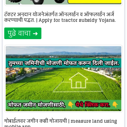
ट्रॅक्टर अनुदान योजनेअंतर्गत ऑनलाईन व ऑफलाईन अर्ज
करण्याची पद्धत. | Apply for tractor subsidy Yojana.
पुढे वाचा ➜
मोबाईलवर जमीन कशी मोजायची | measure land using
mobile app