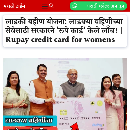
Skip
मराठी व्हॉटसॲप ग्रुप
Menu
to
content
लाडकी बहीण योजना: लाडक्या बहिणीच्या
सेवेसाठी सरकारने ‘रूपे कार्ड’ केले लाँच! |
Rupay credit card for womens