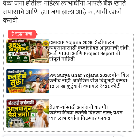
वेळा जमा होतील. महिला लाभार्थींनी आपले
बँक खाते
तपासावे
आणि हप्ता जमा झाला आहे का, याची खात्री
करावी.
हे सुद्धा वाचा
CMEGP Yojana 2026: शेळीपालन
व्यवसायासाठी कर्जासोबत अनुदानाची संधी;
अर्ज, पात्रता आणि Project Report ची
संपूर्ण माहिती
PM Surya Ghar Yojana 2026: वीज बिल
कमीच नाही, अतिरिक्त वीज विकूनही कमवा!
12 लाख कुटुंबांनी कमावले ₹421 कोटी
शेतकऱ्यांसाठी आनंदाची बातमी!
कर्जमाफीच्या रकमेचे वितरण सुरू; प्रथम
‘या’ लाभार्थ्यांना मिळणार फायदा