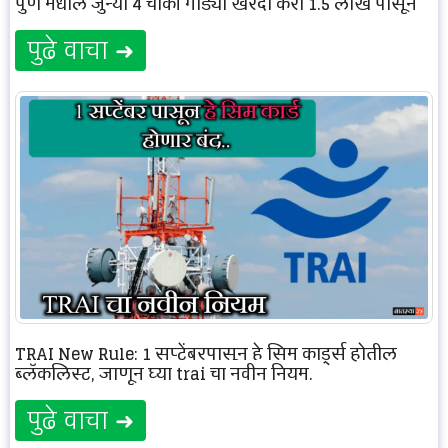
पुणे मधील जुन्या 4 चाकी गाड्या खरेदी करा 1.5 लाख पासून
पुढे वाचा ➜
TRAI New Rule: 1 सप्टेंबरपासून हे सिम कार्ड्स होतील
ब्लॅकलिस्ट, जाणून घ्या trai चा नवीन नियम.
पुढे वाचा ➜