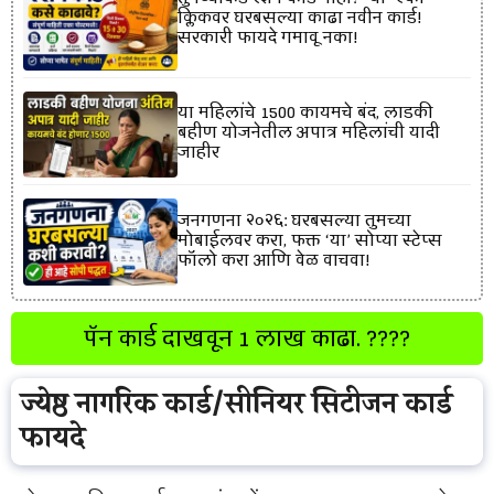
क्लिकवर घरबसल्या काढा नवीन कार्ड!
सरकारी फायदे गमावू नका!
या महिलांचे 1500 कायमचे बंद, लाडकी
बहीण योजनेतील अपात्र महिलांची यादी
जाहीर
जनगणना २०२६: घरबसल्या तुमच्या
मोबाईलवर करा, फक्त ‘या’ सोप्या स्टेप्स
फॉलो करा आणि वेळ वाचवा!
पॅन कार्ड दाखवून 1 लाख काढा. ????
ज्येष्ठ नागरिक कार्ड/सीनियर सिटीजन कार्ड
फायदे