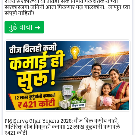
राज्य सरकारच्या या ऐतिहासिक निर्णयामुळे शेतकऱ्यांच्या
सरकारजमा जमिनी आता मिळणार मूळ मालकांना.. जाणून घ्या
संपूर्ण माहिती!
पुढे वाचा ➜
PM Surya Ghar Yojana 2026: वीज बिल कमीच नाही,
अतिरिक्त वीज विकूनही कमवा! 12 लाख कुटुंबांनी कमावले
₹421 कोटी