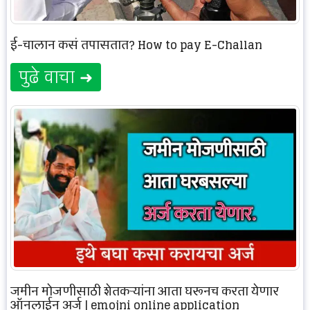
ई-चालान कसं तपासतात? How to pay E-Challan
पुढे वाचा ➜
जमीन मोजणीसाठी शेतकऱ्यांना आता घरूनच करता येणार
ऑनलाईन अर्ज‌ | emojni online application