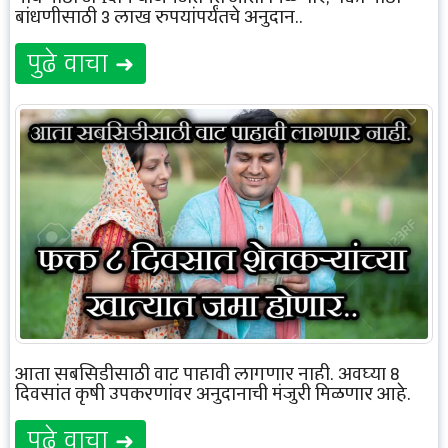
बांधणीसाठी 3 लाख रुपयांपर्यंतचे अनुदान..
पुढे वाचा ➜
आता सबसिडीसाठी वाट पाहावी लागणार नाही, अवघ्या 8
दिवसांत कृषी उपकरणांवर अनुदानाची मंजुरी मिळणार आहे.
पुढे वाचा ➜