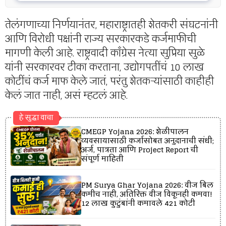
तेलंगणाच्या निर्णयानंतर, महाराष्ट्रातही शेतकरी संघटनांनी
आणि विरोधी पक्षांनी राज्य सरकारकडे कर्जमाफीची
मागणी केली आहे. राष्ट्रवादी काँग्रेस नेत्या सुप्रिया सुळे
यांनी सरकारवर टीका करताना, उद्योगपतींचं 10 लाख
कोटींचं कर्ज माफ केले जातं, परंतु शेतकऱ्यांसाठी काहीही
केलं जात नाही, असं म्हटलं आहे.
हे सुद्धा वाचा
CMEGP Yojana 2026: शेळीपालन
व्यवसायासाठी कर्जासोबत अनुदानाची संधी;
अर्ज, पात्रता आणि Project Report ची
संपूर्ण माहिती
PM Surya Ghar Yojana 2026: वीज बिल
कमीच नाही, अतिरिक्त वीज विकूनही कमवा!
12 लाख कुटुंबांनी कमावले ₹421 कोटी