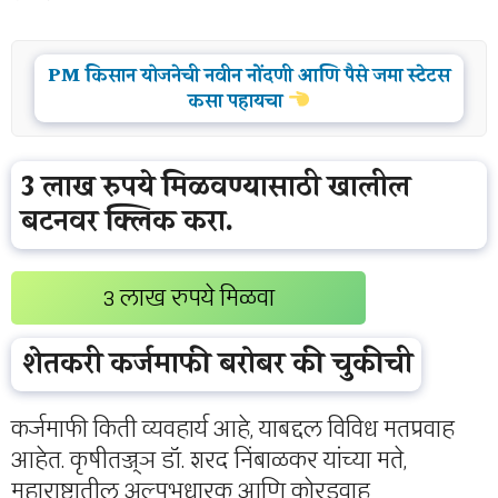
PM किसान योजनेची नवीन नोंदणी आणि पैसे जमा स्टेटस
कसा पहायचा
3 लाख रुपये मिळवण्यासाठी खालील
बटनवर क्लिक करा.
3 लाख रुपये मिळवा
शेतकरी कर्जमाफी बरोबर की चुकीची
कर्जमाफी किती व्यवहार्य आहे, याबद्दल विविध मतप्रवाह
आहेत. कृषीतज्ज्ञ डॉ. शरद निंबाळकर यांच्या मते,
महाराष्ट्रातील अल्पभूधारक आणि कोरडवाहू