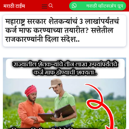
Skip
मराठी व्हॉटसॲप ग्रुप
Menu
to
content
महाराष्ट्र सरकार शेतकऱ्यांचं 3 लाखांपर्यंतचं
कर्ज माफ करण्याच्या तयारीत? सत्तेतील
राजकारण्यांनी दिला संदेश..