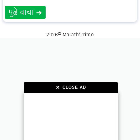
पुढे वाचा ➜
2026© Marathi Time
×
×
CLOSE AD
CLOSE AD