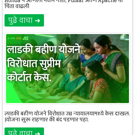
Honda ने आणली नवीन गाडी, Pulsar आणि Apache ची
चिंता वाढली
पुढे वाचा ➜
लाडकी बहीण योजने विरोधात उच्च न्यायालयामध्ये केस दाखल.
|योजना सुरू राहणार की बंद पडणार पहा.
पुढे वाचा ➜