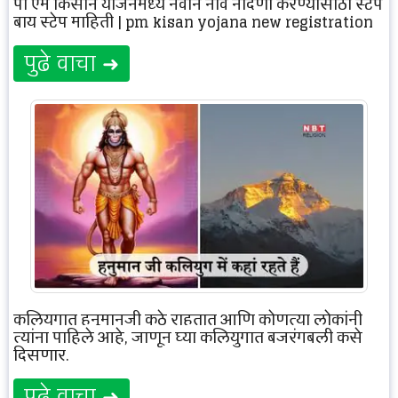
पी एम किसान योजनेमध्ये नवीन नाव नोंदणी करण्यासाठी स्टेप
बाय स्टेप माहिती | pm kisan yojana new registration
पुढे वाचा ➜
कलियुगात हनुमानजी कुठे राहतात आणि कोणत्या लोकांनी
त्यांना पाहिले आहे, जाणून घ्या कलियुगात बजरंगबली कसे
दिसणार.
पुढे वाचा ➜