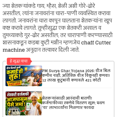
ज्या शेतकऱ्यांकडे गाय, म्हैस, शेळी अशी गोरे-ढोरे
असतील, त्यांना जनावरांना चारा-पाणी व्यवस्थित करावा
लागतो. जनावरांना चारा कापून घालताना शेतकऱ्यांना खूप
कष्ट करावे लागते. तुम्हीसुद्धा एक शेतकरी असाल व
तुमच्याकडे गुर-ढोर असतील, तर चारापाणी करण्यासाठी
शासनाकडून कडबा कुटी मशीन म्हणजेच
chaff Cutter
machine
अनुदान तत्त्वावर दिली जाते.
हे सुद्धा वाचा
PM Surya Ghar Yojana 2026: वीज बिल
कमीच नाही, अतिरिक्त वीज विकूनही कमवा!
12 लाख कुटुंबांनी कमावले ₹421 कोटी
शेतकऱ्यांसाठी आनंदाची बातमी!
कर्जमाफीच्या रकमेचे वितरण सुरू; प्रथम
‘या’ लाभार्थ्यांना मिळणार फायदा