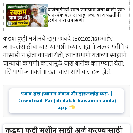
कर्जमाफीची रक्कम खात्यात जमा झाली का?
फक्त बँक बॅलन्स पाहू नका, या 4 पद्धतींनी
लगेच करा तपासणी
कडबा कुट्टी मशीनचे खूप फायदे (
Benefits
) आहेत.
जनावरांसाठीचा चारा या मशीनच्या साह्याने जलद गतीने व
नासाडी न होता कापता येतो, त्याचप्रमाणे यंत्राच्या साह्याने
चाऱ्याची कापणी केल्यामुळे चारा बारीक कापण्यात येतो;
परिणामी जनावरांना खाण्यास सोपे व सहज होते.
पंजाब डख हवामान अंदाज ॲप डाऊनलोड करा. |
Download Panjab dakh hawaman andaj
app
कडबा कुट्टी मशीन साठी अर्ज करण्यासाठी