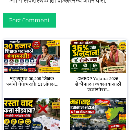
आणि संकेतस्थळ ह्या ब्राउझरमध्ये जतन करा.
CMEGP Yojana 2026:
महाराष्ट्रात 30,209 शिक्षक
शेळीपालन व्यवसायासाठी
पदांची मेगाभरती! 11 ऑगस...
कर्जासोबत...