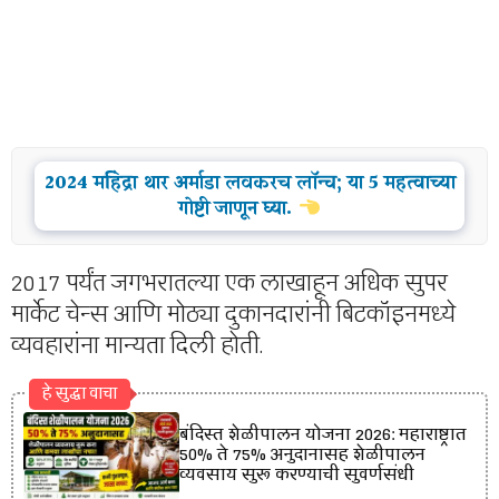
2024 महिंद्रा थार अर्माडा लवकरच लॉन्च; या 5 महत्वाच्या
गोष्टी जाणून घ्या.
2017 पर्यंत जगभरातल्या एक लाखाहून अधिक सुपर
मार्केट चेन्स आणि मोठ्या दुकानदारांनी बिटकॉइनमध्ये
व्यवहारांना मान्यता दिली होती.
हे सुद्धा वाचा
बंदिस्त शेळीपालन योजना 2026: महाराष्ट्रात
50% ते 75% अनुदानासह शेळीपालन
व्यवसाय सुरू करण्याची सुवर्णसंधी