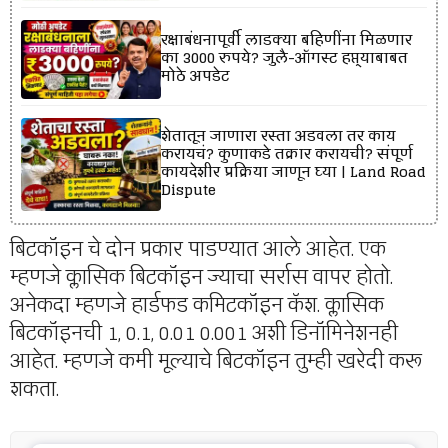
रक्षाबंधनापूर्वी लाडक्या बहिणींना मिळणार
का 3000 रुपये? जुलै-ऑगस्ट हप्त्याबाबत
मोठे अपडेट
शेतातून जाणारा रस्ता अडवला तर काय
करायचं? कुणाकडे तक्रार करायची? संपूर्ण
कायदेशीर प्रक्रिया जाणून घ्या | Land Road
Dispute
बिटकॉइन चे दोन प्रकार पाडण्यात आले आहेत. एक
म्हणजे क्लासिक बिटकॉइन ज्याचा सर्रास वापर होतो.
अनेकदा म्हणजे हार्डफड कमिटकॉइन कॅश. क्लासिक
बिटकॉइनची 1, 0.1, 0.01 0.001 अशी डिनॉमिनेशनही
आहेत. म्हणजे कमी मूल्याचे बिटकॉइन तुम्ही खरेदी करू
शकता.