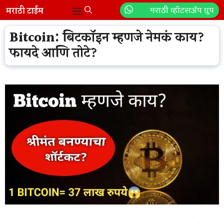
Skip
मराठी व्हॉटसॲप ग्रुप
Menu
to
content
Bitcoin: बिटकॉइन म्हणजे नेमकं काय?
फायदे आणि तोटे?