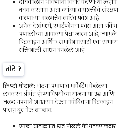
दीर्घकालीन भविष्याचा विचार करणाऱ्या लहान
बचत करताना आता त्यांच्या क्रयशक्तीचे संरक्षण
करणाऱ्या मालमत्तेत त्वरित प्रवेश आहे.
अनेक देशांमध्ये, स्मार्टफोनचा प्रवेश आता बँकिंग
प्रणालीच्या आवाक्या पेक्षा जास्त आहे, ज्यामुळे
बिटकॉइन आर्थिक समावेशनासाठी एक संभाव्य
शक्तिशाली साधन बनलेले आहे.
तोटे ?
क्रिप्टो घोटाळे:
मोठ्या प्रमाणात मार्केटिंग केलेल्या
लवकरच श्रीमंत होण्याविषयीच्या योजना या उच्च आणि
जलद नफ्याचे आश्वासन देऊन नवोदितांना बिटकॉइन
पासून दूर नेऊ शकतात.
एकदा घोटाळ्यात हात पोळले की,गुंतवणूकदार