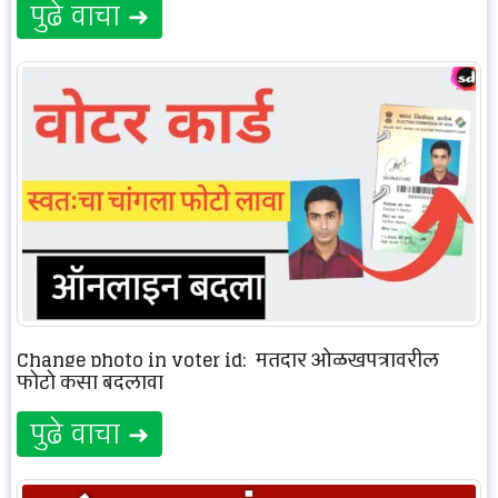
पुढे वाचा ➜
Change photo in voter id: मतदार ओळखपत्रावरील
फोटो कसा बदलावा
पुढे वाचा ➜