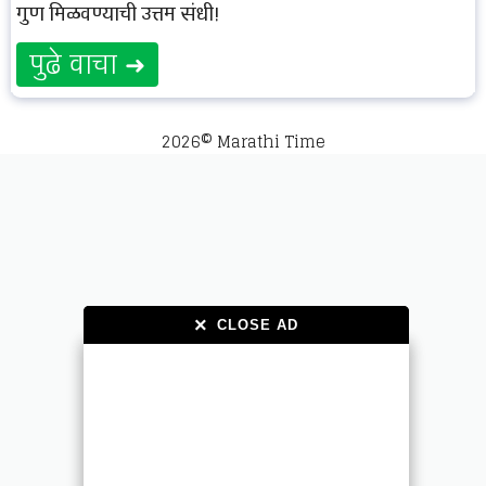
गुण मिळवण्याची उत्तम संधी!
पुढे वाचा ➜
2026© Marathi Time
×
×
CLOSE AD
CLOSE AD