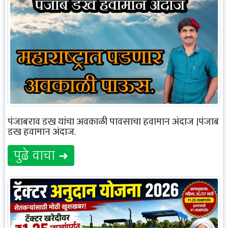
पंजाबराव डख यांचा अवकाळी पावसाचा हवामान अंदाज |पंजाब
डख हवामान अंदाज.
पुढे वाचा ➜