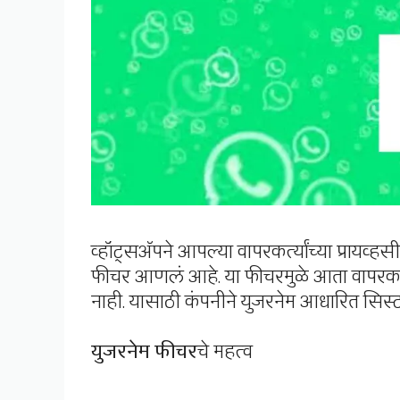
व्हॉट्सअ‍ॅपने आपल्या वापरकर्त्यांच्या प्रायव
फीचर आणलं आहे. या फीचरमुळे आता वापरकर्
नाही. यासाठी कंपनीने युजरनेम आधारित सिस
युजरनेम फीचर
चे महत्व