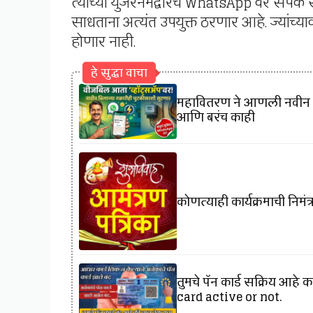
त्यांच्या युजरनेमद्वारेच WhatsApp वर संप
साधताना अत्यंत उपयुक्त ठरणार आहे. ज्यांच्याक
होणार नाही.
हे सुद्धा वाचा
महावितरण ने आणली नवीन सु
आणि बरंच काही
कोणत्याही कार्यक्रमाची निम
तुमचे पॅन कार्ड सक्रिय आ
card active or not.