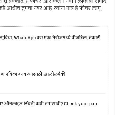
र्क साधू शकतात. हे फीचर खासकरून नवीन लोकांशी संवाद
डे आधीच तुमचा नंबर आहे, त्यांना मात्र हे फीचर लागू
विधा, WhatsApp वर! एका मेसेजमध्ये वीजबिल, तक्रारी
ंत्रण पत्रिका बनवण्यासाठी खालीलपैकी
हे का? ऑनलाइन स्थिती कशी तपासावी? Check your pan