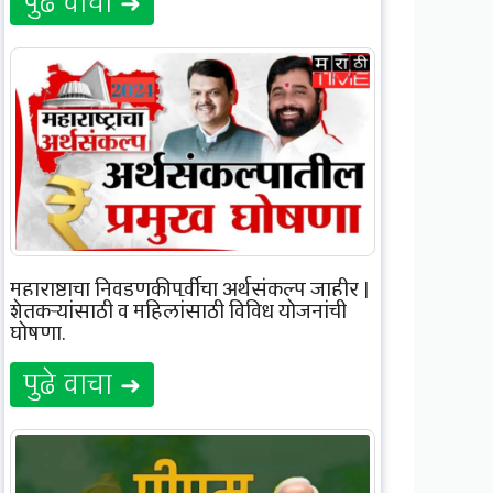
पुढे वाचा ➜
महाराष्ट्राचा निवडणुकीपूर्वीचा अर्थसंकल्प जाहीर |
शेतकऱ्यांसाठी व महिलांसाठी विविध योजनांची
घोषणा.
पुढे वाचा ➜