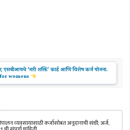
ोन; एसबीआयचे ‘नारी शक्ति’ कार्ड आणि विशेष कर्ज योजना.
 for womens
ालन व्यवसायासाठी कर्जासोबत अनुदानाची संधी; अर्ज,
 ची संपूर्ण माहिती