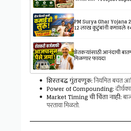
PM Surya Ghar Yojana 202
12 लाख कुटुंबांनी कमावले 
शेतकऱ्यांसाठी आनंदाची बातमी
मिळणार फायदा
शिस्तबद्ध गुंतवणूक:
नियमित बचत आणि
Power of Compounding:
दीर्घक
Market Timing ची चिंता नाही:
बाज
परतावा मिळतो.