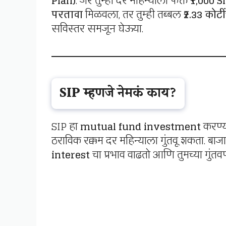
Plan)
. जर तुम्ही दर महिन्याला फक्त
₹1,000 S
परतावा
मिळवला, तर तुम्ही तब्बल
₹2.33 कोटीं
सविस्तर समजून घेऊया.
SIP म्हणजे नेमकं काय?
SIP हा
mutual fund investment
करण्या
ठराविक रक्कम दर महिन्याला गुंतवू शकता. बाज
interest
चा प्रभाव वाढतो आणि तुमच्या गुंतव