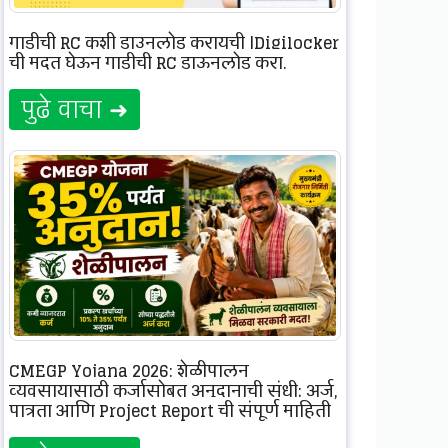
गाडीची RC कशी डाउनलोड करायची |Digilocker
ची मदत घेऊन गाडीची RC डाऊनलोड करा.
पुढे वाचा ➜
CMEGP Yojana 2026: शेळीपालन
व्यवसायासाठी कर्जासोबत अनुदानाची संधी; अर्ज,
पात्रता आणि Project Report ची संपूर्ण माहिती