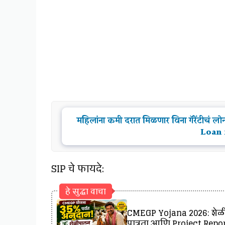
महिलांना कमी दरात मिळणार विना गॅरेंटीचं ल
Loan
SIP चे फायदे:
हे सुद्धा वाचा
CMEGP Yojana 2026: शेळीप
पात्रता आणि Project Report