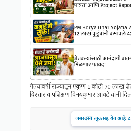
पात्रता आणि Project Report
PM Surya Ghar Yojana 202
12 लाख कुटुंबांनी कमावले ₹
शेतकऱ्यांसाठी आनंदाची बातमी
मिळणार फायदा
गेल्यावर्षी राज्यातून एकूण 1 कोटी 70 लाख श
विस्तार व प्रशिक्षण विनयकुमार आवटे यांनी दि
जबरदस्त लूकसह येत आहे टाट