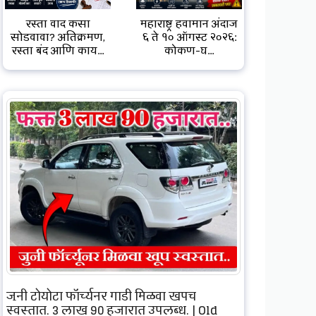
रस्ता वाद कसा
महाराष्ट्र हवामान अंदाज
सोडवावा? अतिक्रमण,
६ ते १० ऑगस्ट २०२६:
रस्ता बंद आणि काय...
कोकण-घ...
जुनी टोयोटा फॉर्च्यूनर गाडी मिळवा खूपच
स्वस्तात, 3 लाख 90 हजारात उपलब्ध. | Old