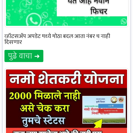
व्हॉटसॲप अपडेट मध्ये मोठा बदल आता नंबर च नाही
दिसणार
पुढे वाचा ➜