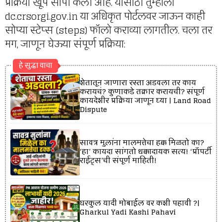
प्रक्रिया खूप सोपी केली आहे. यासाठी तुम्हाला
dc.crsorgi.gov.in या अधिकृत पोर्टलवर जाऊन काही
सोप्या स्टेप्स (steps) फॉलो कराव्या लागतील. चला तर
मग, जाणून घेऊया संपूर्ण प्रक्रिया:
हे सुद्धा वाचा
शेतातून जाणारा रस्ता अडवला तर काय
करायचं? कुणाकडे तक्रार करायची? संपूर्ण
कायदेशीर प्रक्रिया जाणून घ्या | Land Road
Dispute
सावत्र मुलांना मालमत्तेचा हक्क मिळतो का?
‘हा’ कायदा सांगतो धक्कादायक सत्य! ‘प्रॉपर्टी
राईट्स’ची संपूर्ण माहिती!
घरकुल यादी मोबाईल वर कशी पहावी ?|
Gharkul Yadi Kashi Pahavi