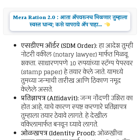
Mera Ration 2.0 : आता अ‍ॅपवरूनच मिळणार तुम्हाला
स्वस्त धान्य; कसे वापरावे अ‍ॅप पाहा…
एसडीएम ऑर्डर (SDM Order):
हा आदेश तुम्ही
नोटरी वकील (notary lawyer) मार्फत मिळवू
शकता. साधारणपणे 10 रुपयांच्या स्टॅम्प पेपरवर
(stamp paper) हे तयार केले जाते. यामध्ये
तुमच्या जन्माची तारीख आणि ठिकाण नमूद
केलेले असते.
प्रतिज्ञापत्र (Affidavit):
जन्म नोंदणी उशिरा का
होत आहे, याचे कारण स्पष्ट करणारे प्रतिज्ञापत्र
तुम्हाला तयार ठेवावे लागते. हे देखील
वकिलामार्फत बनवून घ्यावे लागते.
ओळखपत्र (Identity Proof):
ओळखीचा