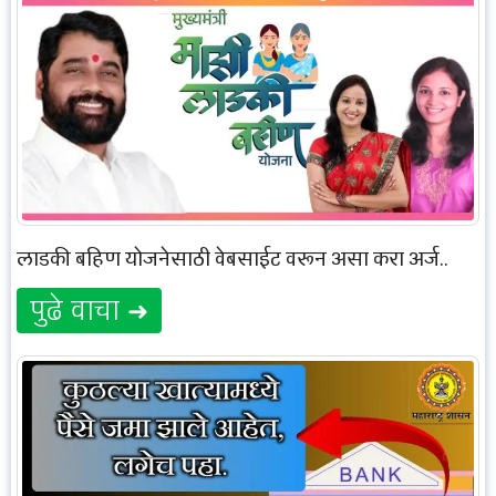
लाडकी बहिण योजनेसाठी वेबसाईट वरून असा करा अर्ज..
पुढे वाचा ➜