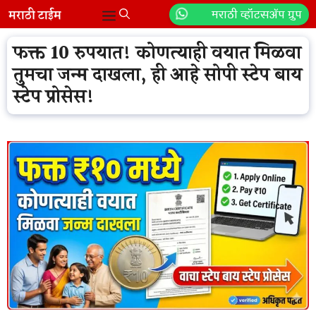
Skip
मराठी व्हॉटसॲप ग्रुप
Menu
to
content
फक्त 10 रुपयात! कोणत्याही वयात मिळवा
तुमचा जन्म दाखला, ही आहे सोपी स्टेप बाय
स्टेप प्रोसेस!