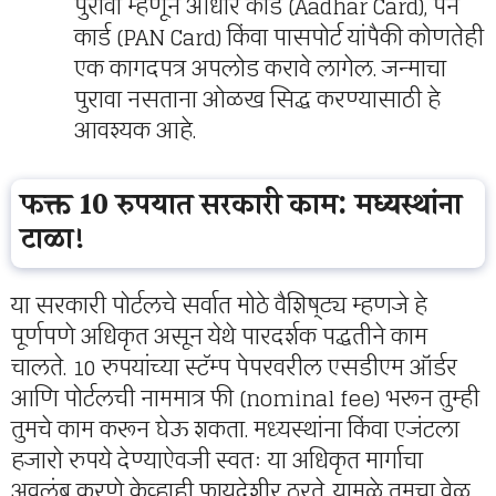
पुरावा म्हणून आधार कार्ड (Aadhar Card), पॅन
कार्ड (PAN Card) किंवा पासपोर्ट यांपैकी कोणतेही
एक कागदपत्र अपलोड करावे लागेल. जन्माचा
पुरावा नसताना ओळख सिद्ध करण्यासाठी हे
आवश्यक आहे.
फक्त 10 रुपयात सरकारी काम: मध्यस्थांना
टाळा!
या सरकारी पोर्टलचे सर्वात मोठे वैशिष्ट्य म्हणजे हे
पूर्णपणे अधिकृत असून येथे पारदर्शक पद्धतीने काम
चालते. 10 रुपयांच्या स्टॅम्प पेपरवरील एसडीएम ऑर्डर
आणि पोर्टलची नाममात्र फी (nominal fee) भरून तुम्ही
तुमचे काम करून घेऊ शकता. मध्यस्थांना किंवा एजंटला
हजारो रुपये देण्याऐवजी स्वतः या अधिकृत मार्गाचा
अवलंब करणे केव्हाही फायदेशीर ठरते. यामुळे तुमचा वेळ