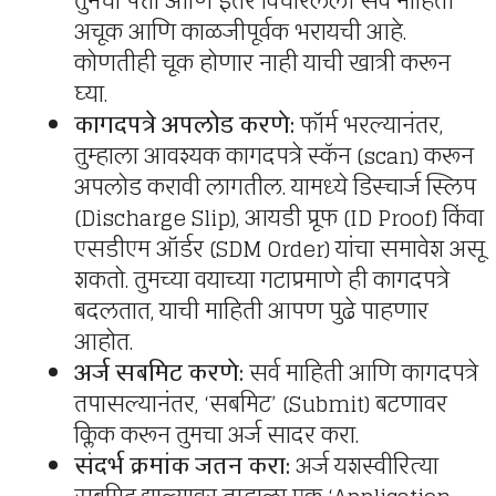
तुमचा पत्ता आणि इतर विचारलेली सर्व माहिती
अचूक आणि काळजीपूर्वक भरायची आहे.
कोणतीही चूक होणार नाही याची खात्री करून
घ्या.
कागदपत्रे अपलोड करणे:
फॉर्म भरल्यानंतर,
तुम्हाला आवश्यक कागदपत्रे स्कॅन (scan) करून
अपलोड करावी लागतील. यामध्ये डिस्चार्ज स्लिप
(Discharge Slip), आयडी प्रूफ (ID Proof) किंवा
एसडीएम ऑर्डर (SDM Order) यांचा समावेश असू
शकतो. तुमच्या वयाच्या गटाप्रमाणे ही कागदपत्रे
बदलतात, याची माहिती आपण पुढे पाहणार
आहोत.
अर्ज सबमिट करणे:
सर्व माहिती आणि कागदपत्रे
तपासल्यानंतर, ‘सबमिट’ (Submit) बटणावर
क्लिक करून तुमचा अर्ज सादर करा.
संदर्भ क्रमांक जतन करा:
अर्ज यशस्वीरित्या