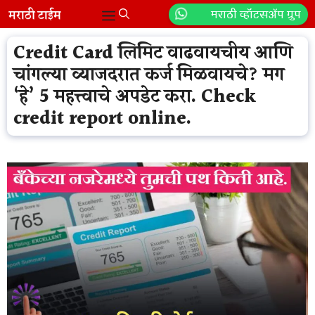
Skip
मराठी व्हॉटसॲप ग्रुप
Menu
to
content
Credit Card लिमिट वाढवायचीय आणि
चांगल्या व्याजदरात कर्ज मिळवायचे? मग
‘हे’ 5 महत्त्वाचे अपडेट करा. Check
credit report online.