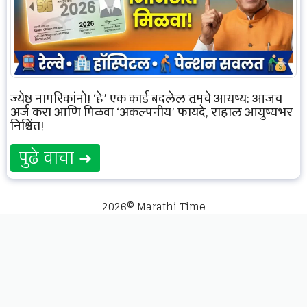
ज्येष्ठ नागरिकांनो! ‘हे’ एक कार्ड बदलेल तुमचे आयुष्य: आजच
अर्ज करा आणि मिळवा ‘अकल्पनीय’ फायदे, राहाल आयुष्यभर
निश्चिंत!
पुढे वाचा ➜
2026© Marathi Time