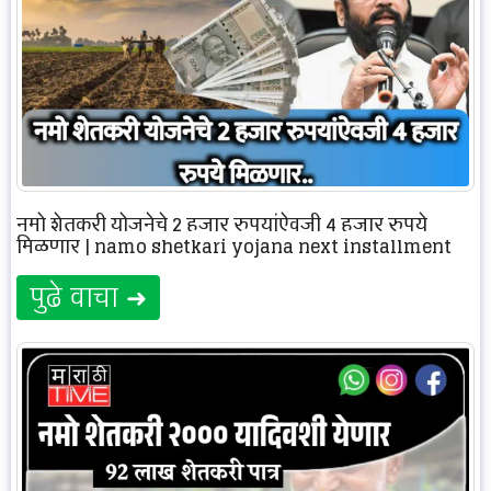
नमो शेतकरी योजनेचे 2 हजार रुपयांऐवजी 4 हजार रुपये
मिळणार | namo shetkari yojana next installment
पुढे वाचा ➜