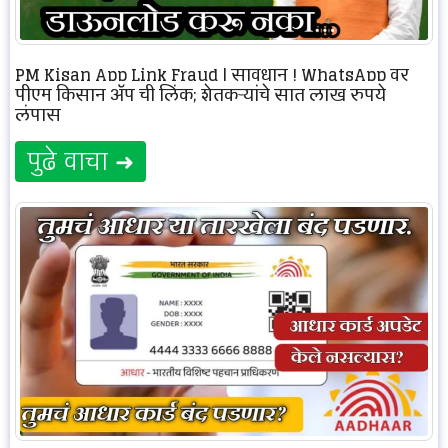
PM Kisan App Link Fraud | सावधान ! WhatsApp वर
पीएम किसान ॲप ची लिंक; शेतकऱ्यांचे सात लाख रुपये
लंपास
पुढे वाचा ➜