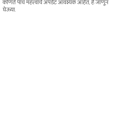
कोणते पाच महत्त्वाचे अपडेट आवश्यक आहेत, हे जाणून
घेऊया.