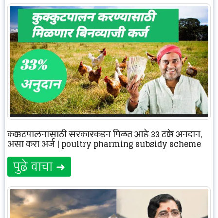
कुक्कुटपालनासाठी सरकारकडून मिळत आहे 33 टक्के अनुदान,
असा करा अर्ज | poultry pharming subsidy scheme
पुढे वाचा ➜