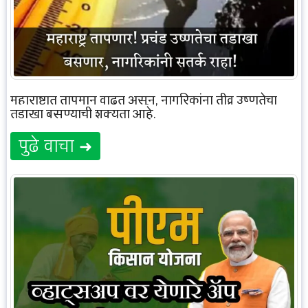
महाराष्ट्रात तापमान वाढत असून, नागरिकांना तीव्र उष्णतेचा
तडाखा बसण्याची शक्यता आहे.
पुढे वाचा ➜