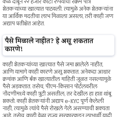
कळ दाबून २२ हजार कोटी रुपयांची रक्कम पात्र
शेतकऱ्यांच्या खात्यात पाठवली. त्यामुळे अनेक शेतकऱ्यांना
या आर्थिक मदतीचा लाभ मिळाला असला, तरी काही जण
अद्याप प्रतीक्षेत आहेत.
पैसे मिळाले नाहीत? हे असू शकतात
कारणे!
काही शेतकऱ्यांच्या खात्यात पैसे जमा झालेले नाहीत,
आणि यामागे काही कारणे असू शकतात. अनेकदा आधार
क्रमांक आणि बँक खात्यातील माहिती जुळत नसल्यामुळे
पैसे अडकतात. तसेच, पीएम-किसान पोर्टलवरील
नोंदणीमध्ये काही त्रुटी असतील, तर देखील हा हप्ता थांबू
शकतो. काही शेतकऱ्यांनी अद्याप e-KYC पूर्ण केलेली
नाही, त्यामुळे त्यांचे पैसे रोखले गेले असण्याची शक्यता
आहे. तसेच, काही वेळा राज्य सरकारकडून लाभार्थी यादी