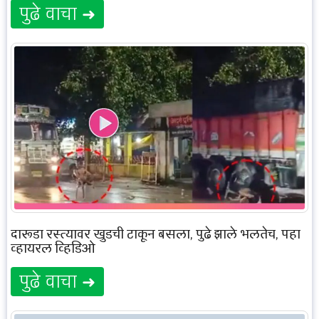
पुढे वाचा ➜
दारूडा रस्त्यावर खुडची टाकून बसला, पुढे झाले भलतेच, पहा
व्हायरल व्हिडिओ
पुढे वाचा ➜