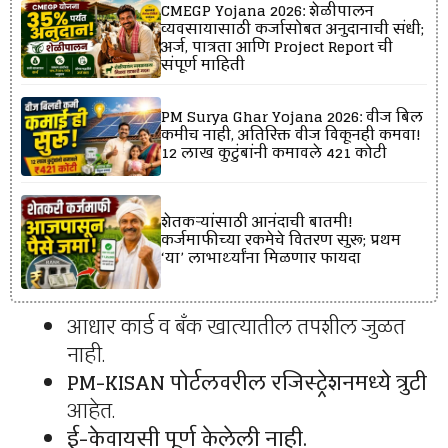
CMEGP Yojana 2026: शेळीपालन
व्यवसायासाठी कर्जासोबत अनुदानाची संधी;
अर्ज, पात्रता आणि Project Report ची
संपूर्ण माहिती
PM Surya Ghar Yojana 2026: वीज बिल
कमीच नाही, अतिरिक्त वीज विकूनही कमवा!
12 लाख कुटुंबांनी कमावले ₹421 कोटी
शेतकऱ्यांसाठी आनंदाची बातमी!
कर्जमाफीच्या रकमेचे वितरण सुरू; प्रथम
‘या’ लाभार्थ्यांना मिळणार फायदा
आधार कार्ड व बँक खात्यातील तपशील जुळत
नाही.
PM-KISAN पोर्टलवरील रजिस्ट्रेशनमध्ये त्रुटी
आहेत.
ई-केवायसी पूर्ण केलेली नाही.