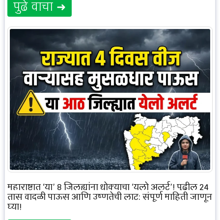
पुढे वाचा ➜
महाराष्ट्रात ‘या’ 8 जिल्ह्यांना धोक्याचा ‘यलो अलर्ट’! पुढील 24
तास वादळी पाऊस आणि उष्णतेची लाट: संपूर्ण माहिती जाणून
घ्या!