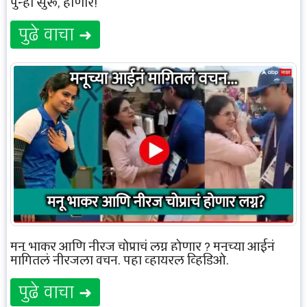
पुन्हा सुरू, होणार!
पुढे वाचा ➜
मनू भाकर आणि नीरज चोप्राचं लग्न होणार ? मनुच्या आईनं
मागितलं नीरजला वचन. पहा व्हायरल व्हिडिओ.
पुढे वाचा ➜