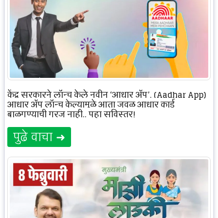
केंद्र सरकारने लॉन्च केले नवीन ‘आधार ॲप’, (Aadhar App)
आधार ॲप लॉन्च केल्यामुळे आता जवळ आधार कार्ड
बाळगण्याची गरज नाही.. पहा सविस्तर!
पुढे वाचा ➜