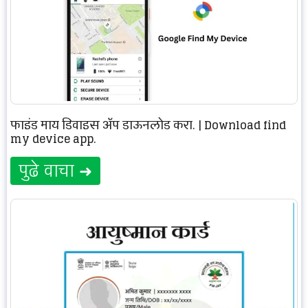
फाइंड माय डिवाइस ॲप डाऊनलोड करा. | Download find
my device app.
पुढे वाचा ➜