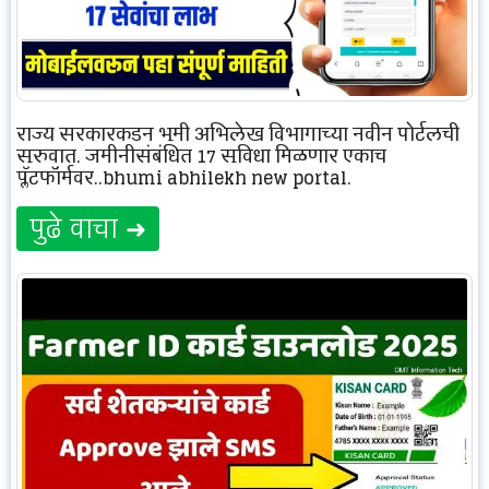
राज्य सरकारकडून भूमी अभिलेख विभागाच्या नवीन पोर्टलची
सुरुवात, जमीनीसंबंधित 17 सुविधा मिळणार एकाच
प्लॅटफॉर्मवर..bhumi abhilekh new portal.
पुढे वाचा ➜