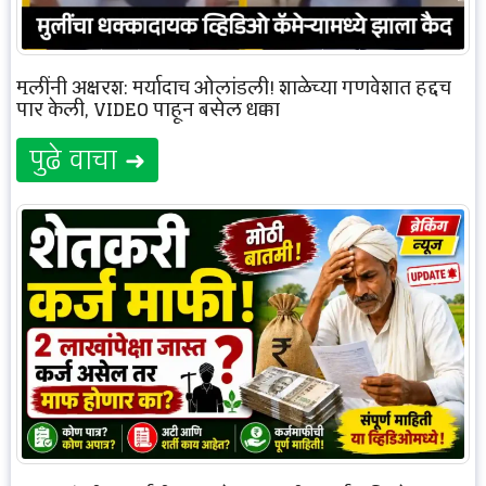
मुलींनी अक्षरश: मर्यादाच ओलांडली! शाळेच्या गणवेशात हद्दच
पार केली, VIDEO पाहून बसेल धक्का
पुढे वाचा ➜