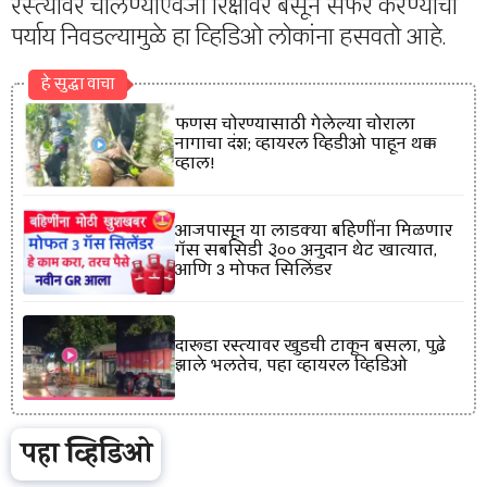
रस्त्यावर चालण्याऐवजी रिक्षावर बसून सफर करण्याचा
पर्याय निवडल्यामुळे हा व्हिडिओ लोकांना हसवतो आहे.
हे सुद्धा वाचा
फणस चोरण्यासाठी गेलेल्या चोराला
नागाचा दंश; व्हायरल व्हिडीओ पाहून थक्क
व्हाल!
आजपासून या लाडक्या बहिणींना मिळणार
गॅस सबसिडी ₹३०० अनुदान थेट खात्यात,
आणि 3 मोफत सिलिंडर
दारूडा रस्त्यावर खुडची टाकून बसला, पुढे
झाले भलतेच, पहा व्हायरल व्हिडिओ
पहा व्हिडिओ