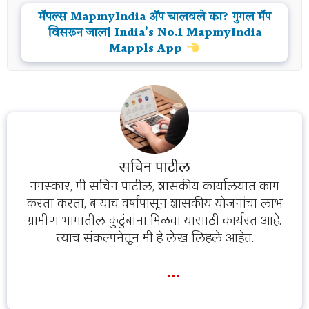
मॅपल्स MapmyIndia ॲप चालवले का? गुगल मॅप
विसरून जाल| India’s No.1 MapmyIndia
Mappls App
सचिन पाटील
नमस्कार, मी सचिन पाटील, शासकीय कार्यालयात काम
करता करता, बऱ्याच वर्षांपासून शासकीय योजनांचा लाभ
ग्रामीण भागातील कुटुंबांना मिळवा यासाठी कार्यरत आहे.
त्याच संकल्पनेतून मी हे लेख लिहले आहेत.
...