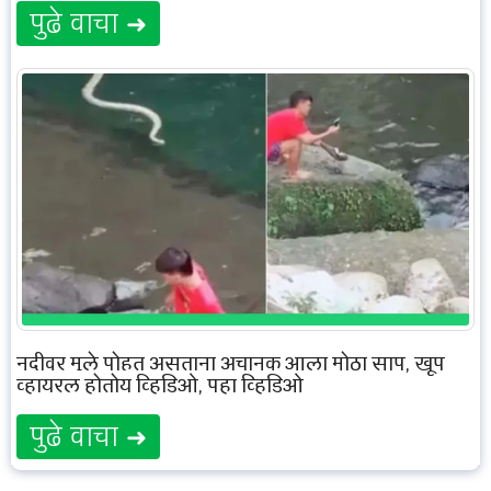
पुढे वाचा ➜
नदीवर मुले पोहत असताना अचानक आला मोठा साप, खूप
व्हायरल होतोय व्हिडिओ, पहा व्हिडिओ
पुढे वाचा ➜