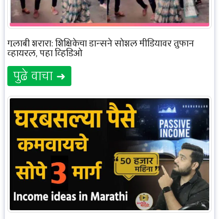
गुलाबी शरारा: शिक्षिकेचा डान्सने सोशल मीडियावर तुफान
व्हायरल, पहा व्हिडिओ
पुढे वाचा ➜