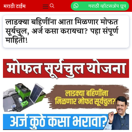
Skip
मराठी व्हॉटसॲप ग्रुप
Menu
to
content
लाडक्या बहिणींना आता मिळणार मोफत
सूर्यचुल, अर्ज कसा करायचा? पहा संपूर्ण
माहिती!