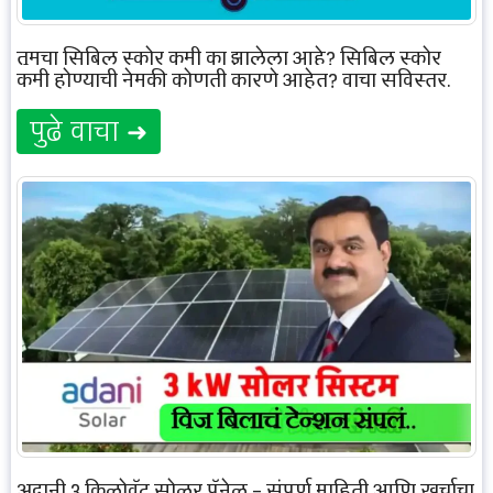
तुमचा सिबिल स्कोर कमी का झालेला आहे? सिबिल स्कोर
कमी होण्याची नेमकी कोणती कारणे आहेत? वाचा सविस्तर.
पुढे वाचा ➜
अदानी 3 किलोवॅट सोलर पॅनेल – संपूर्ण माहिती आणि खर्चाचा