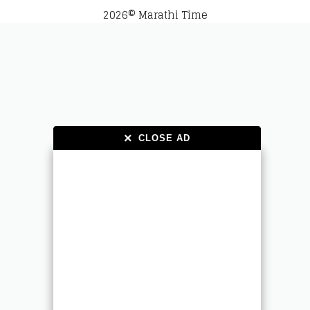
2026© Marathi Time
×
×
CLOSE AD
CLOSE AD