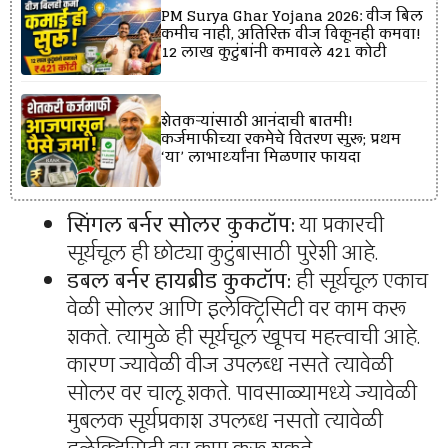
PM Surya Ghar Yojana 2026: वीज बिल
कमीच नाही, अतिरिक्त वीज विकूनही कमवा!
12 लाख कुटुंबांनी कमावले ₹421 कोटी
शेतकऱ्यांसाठी आनंदाची बातमी!
कर्जमाफीच्या रकमेचे वितरण सुरू; प्रथम
‘या’ लाभार्थ्यांना मिळणार फायदा
सिंगल बर्नर सोलर कुकटॉप:
या प्रकारची
सूर्यचूल ही छोट्या कुटुंबासाठी पुरेशी आहे.
डबल बर्नर हायब्रीड कुकटॉप:
ही सूर्यचूल एकाच
वेळी सोलर आणि इलेक्ट्रिसिटी वर काम करू
शकते. त्यामुळे ही सूर्यचूल खूपच महत्त्वाची आहे.
कारण ज्यावेळी वीज उपलब्ध नसते त्यावेळी
सोलर वर चालू शकते. पावसाळ्यामध्ये ज्यावेळी
मुबलक सूर्यप्रकाश उपलब्ध नसतो त्यावेळी