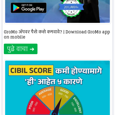
GroMo अ‍ॅपवर पैसे कसे कमवावे? | Download GroMo app
on mobile
पुढे वाचा ➜