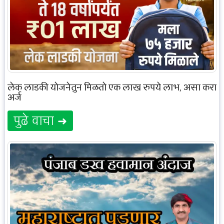
लेक लाडकी योजनेतुन मिळतो एक लाख रुपये लाभ, असा करा
अर्ज
पुढे वाचा ➜