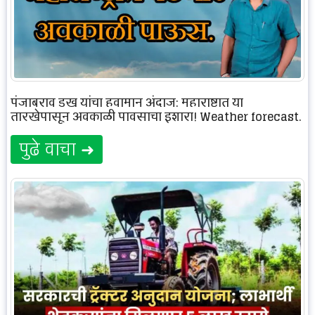
पंजाबराव डख यांचा हवामान अंदाज: महाराष्ट्रात या
तारखेपासून अवकाळी पावसाचा इशारा! Weather forecast.
पुढे वाचा ➜