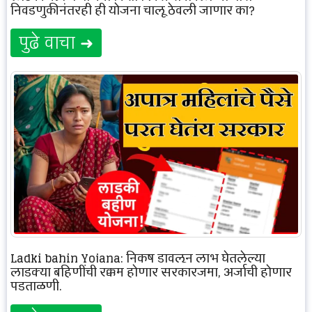
निवडणुकीनंतरही ही योजना चालू ठेवली जाणार का?
पुढे वाचा ➜
Ladki bahin Yojana: निकष डावलून लाभ घेतलेल्या
लाडक्या बहिणींची रक्कम होणार सरकारजमा, अर्जाची होणार
पडताळणी.