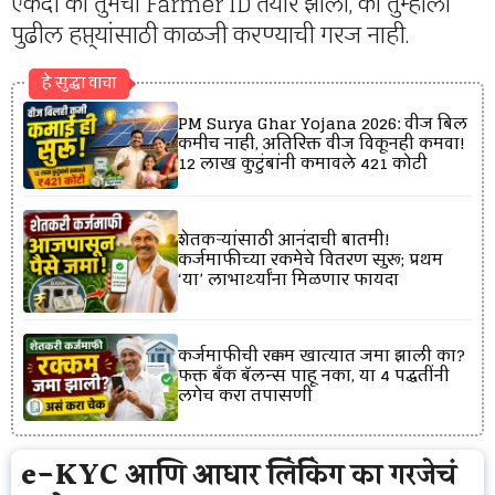
एकदा का तुमचा Farmer ID तयार झाला, की तुम्हाला
पुढील हप्त्यांसाठी काळजी करण्याची गरज नाही.
हे सुद्धा वाचा
PM Surya Ghar Yojana 2026: वीज बिल
कमीच नाही, अतिरिक्त वीज विकूनही कमवा!
12 लाख कुटुंबांनी कमावले ₹421 कोटी
शेतकऱ्यांसाठी आनंदाची बातमी!
कर्जमाफीच्या रकमेचे वितरण सुरू; प्रथम
‘या’ लाभार्थ्यांना मिळणार फायदा
कर्जमाफीची रक्कम खात्यात जमा झाली का?
फक्त बँक बॅलन्स पाहू नका, या 4 पद्धतींनी
लगेच करा तपासणी
e-KYC आणि आधार लिंकिंग का गरजेचं