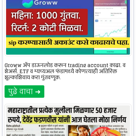
Groww ॲप डाऊनलोड करून trading account काढा. व
शेअर्स, ETF व म्युच्युअल फंडामध्ये कोणत्याही अतिरिक्त
शुल्काशिवाय करा गुंतवणूक.
पुढे वाचा ➜