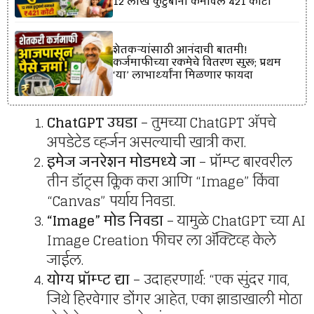
12 लाख कुटुंबांनी कमावले ₹421 कोटी
शेतकऱ्यांसाठी आनंदाची बातमी!
कर्जमाफीच्या रकमेचे वितरण सुरू; प्रथम
‘या’ लाभार्थ्यांना मिळणार फायदा
ChatGPT उघडा
– तुमच्या ChatGPT अ‍ॅपचे
अपडेटेड व्हर्जन असल्याची खात्री करा.
इमेज जनरेशन मोडमध्ये जा
– प्रॉम्प्ट बारवरील
तीन डॉट्स क्लिक करा आणि “Image” किंवा
“Canvas” पर्याय निवडा.
“Image” मोड निवडा
– यामुळे ChatGPT च्या AI
Image Creation फीचर ला अ‍ॅक्टिव्ह केले
जाईल.
योग्य प्रॉम्प्ट द्या
– उदाहरणार्थ: “एक सुंदर गाव,
जिथे हिरवेगार डोंगर आहेत, एका झाडाखाली मोठा