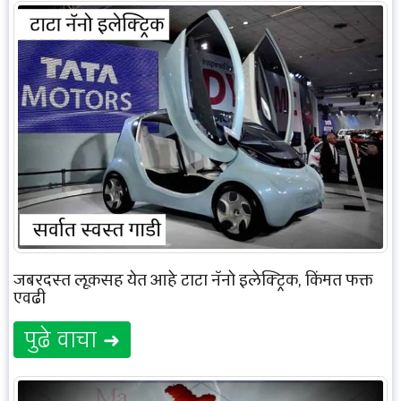
जबरदस्त लूकसह येत आहे टाटा नॅनो इलेक्ट्रिक, किंमत फक्त
एवढी
पुढे वाचा ➜