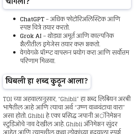
चांगला?
ChatGPT
– अधिक फोटोरिअलिस्टिक आणि
स्पष्ट चित्रे तयार करतो.
Grok AI
– थोड्या अमूर्त आणि काल्पनिक
शैलीतील इमेजेस तयार करू शकतो.
वेगवेगळे प्रॉम्प्ट वापरून प्रयोग करा आणि सर्वोत्तम
परिणाम मिळवा.
घिबली हा शब्द कुठून आला?
TOI च्या अहवालानुसार, “Ghibli” हा शब्द लिबियन अरबी
भाषेतील आहे आणि त्याचा अर्थ “उष्ण वाळवंटाचा वारा”
असा होतो. Ghibli हे एका प्रसिद्ध जपानी अॅनिमेशन
स्टुडिओचे नाव देखील आहे. Ghibli अ‍ॅनिमेशन सुंदर
आहेत आणि त्यामधील कथा लोकांच्या हृदयाला स्पर्श