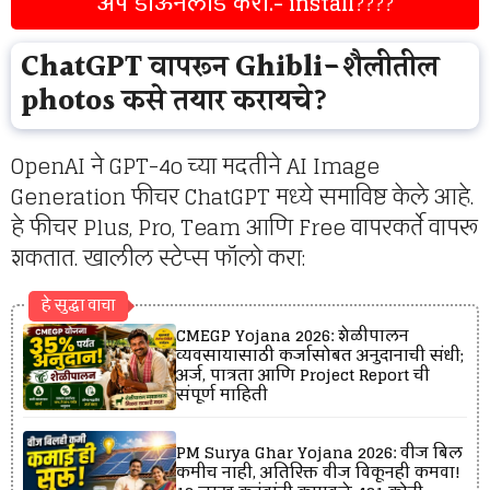
ॲप डाऊनलोड करा.- install
????
ChatGPT वापरून Ghibli-शैलीतील
photos कसे तयार करायचे?
OpenAI ने GPT-4o च्या मदतीने AI Image
Generation फीचर ChatGPT मध्ये समाविष्ट केले आहे.
हे फीचर Plus, Pro, Team आणि Free वापरकर्ते वापरू
शकतात. खालील स्टेप्स फॉलो करा:
हे सुद्धा वाचा
CMEGP Yojana 2026: शेळीपालन
व्यवसायासाठी कर्जासोबत अनुदानाची संधी;
अर्ज, पात्रता आणि Project Report ची
संपूर्ण माहिती
PM Surya Ghar Yojana 2026: वीज बिल
कमीच नाही, अतिरिक्त वीज विकूनही कमवा!