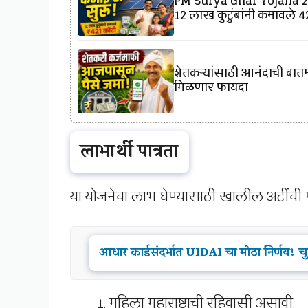
PM Surya Ghar Yojana 202
12 लाख कुटुंबांनी कमावले ₹
शेतकऱ्यांसाठी आनंदाची बातमी
मिळणार फायदा
लाभार्थी पात्रता
या योजनेचा लाभ घेण्यासाठी खालील अटींची प
आधार कार्डसंदर्भात UIDAI चा मोठा निर्णय!
महिला महाराष्ट्राची रहिवासी असावी.