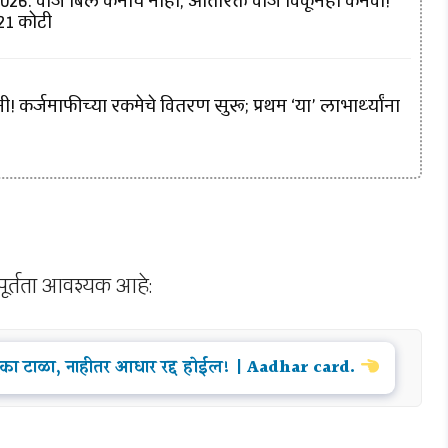
6: वीज बिल कमीच नाही, अतिरिक्त वीज विकूनही कमवा!
421 कोटी
! कर्जमाफीच्या रकमेचे वितरण सुरू; प्रथम ‘या’ लाभार्थ्यांना
ूर्तता आवश्यक आहे:
 चुका टाळा, नाहीतर आधार रद्द होईल! | Aadhar card.