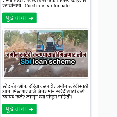
7 सीटर SUV खरेदी करा फक्त 1 लाख 30 हजार
रुपयांमध्ये. |Used suv car for sale
पुढे वाचा ➜
स्टेट बँक ऑफ इंडिया कडून शेतजमीन खरेदीसाठी
आता मिळणार कर्ज, शेतजमीन खरेदीसाठी कसे
घ्यायचे कर्ज? जाणून घ्या संपूर्ण माहिती!
पुढे वाचा ➜