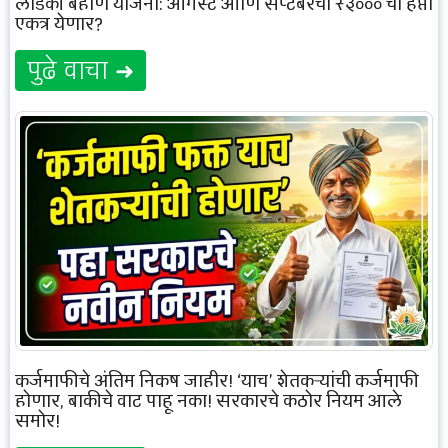
लाडकी बहीण योजना: ऑगस्ट आणि सप्टेंबरचा ₹३००० चा हप्ता
एकत्र येणार?
पुढे वाचा ➜
कर्जमाफीचे अंतिम निकष जाहीर! ‘याच’ शेतकऱ्यांची कर्जमाफी
होणार, बाकीचे वाट पाहू नका! सरकारचे कठोर नियम आले
समोर!