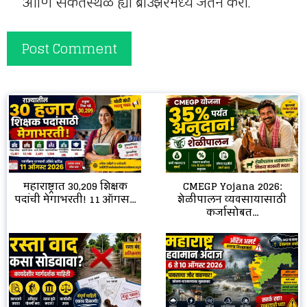
आणि संकेतस्थळ ह्या ब्राउझरमध्ये जतन करा.
CMEGP Yojana 2026:
महाराष्ट्रात 30,209 शिक्षक
शेळीपालन व्यवसायासाठी
पदांची मेगाभरती! 11 ऑगस...
कर्जासोबत...