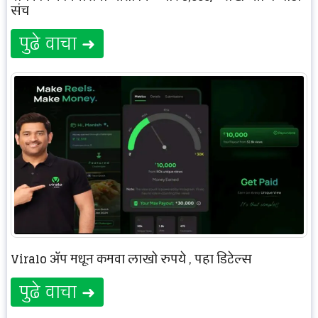
संच
पुढे वाचा ➜
Viralo ॲप मधून कमवा लाखो रुपये , पहा डिटेल्स
पुढे वाचा ➜