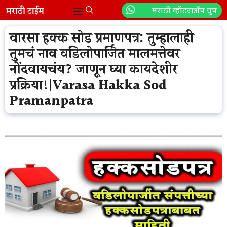
Skip
मराठी व्हॉटसॲप ग्रुप
Menu
to
content
वारसा हक्क सोड प्रमाणपत्र: तुम्हालाही
तुमचं नाव वडिलोपार्जित मालमत्तेवर
नोंदवायचंय? जाणून घ्या कायदेशीर
प्रक्रिया!|Varasa Hakka Sod
Pramanpatra