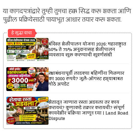
या कागदपत्रांद्वारे तुम्ही तुमचा हक्क सिद्ध करू शकता आणि
पुढील प्रक्रियेसाठी पायाभूत आधार तयार करू शकता.
हे सुद्धा वाचा
बंदिस्त शेळीपालन योजना 2026: महाराष्ट्रात
50% ते 75% अनुदानासह शेळीपालन
व्यवसाय सुरू करण्याची सुवर्णसंधी
रक्षाबंधनापूर्वी लाडक्या बहिणींना मिळणार
का 3000 रुपये? जुलै-ऑगस्ट हप्त्याबाबत
मोठे अपडेट
शेतातून जाणारा रस्ता अडवला तर काय
करायचं? कुणाकडे तक्रार करायची? संपूर्ण
कायदेशीर प्रक्रिया जाणून घ्या | Land Road
Dispute