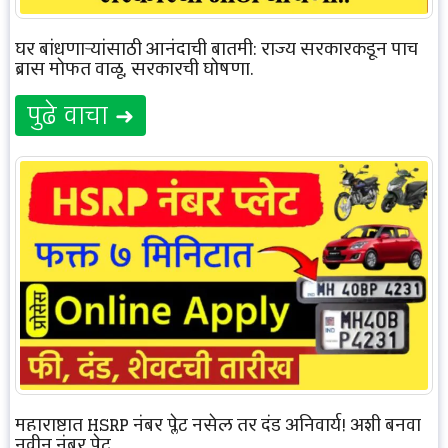
घर बांधणाऱ्यांसाठी आनंदाची बातमी: राज्य सरकारकडून पाच
ब्रास मोफत वाळू, सरकारची घोषणा.
पुढे वाचा ➜
महाराष्ट्रात HSRP नंबर प्लेट नसेल तर दंड अनिवार्य! अशी बनवा
नवीन नंबर प्लेट