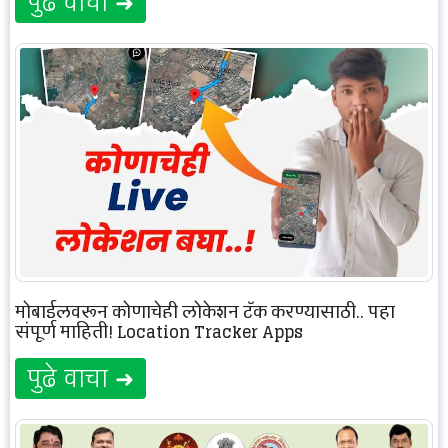
पुढे वाचा ➜
मोबाईलवरून कोणाचेही लोकेशन ट्रॅक करण्यासाठी.. पहा
संपूर्ण माहिती! Location Tracker Apps
पुढे वाचा ➜