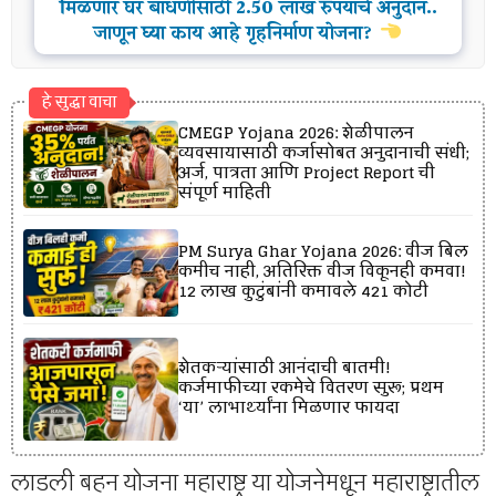
मिळणार घर बांधणीसाठी 2.50 लाख रुपयांचे अनुदान..
जाणून घ्या काय आहे गृहनिर्माण योजना?
हे सुद्धा वाचा
CMEGP Yojana 2026: शेळीपालन
व्यवसायासाठी कर्जासोबत अनुदानाची संधी;
अर्ज, पात्रता आणि Project Report ची
संपूर्ण माहिती
PM Surya Ghar Yojana 2026: वीज बिल
कमीच नाही, अतिरिक्त वीज विकूनही कमवा!
12 लाख कुटुंबांनी कमावले ₹421 कोटी
शेतकऱ्यांसाठी आनंदाची बातमी!
कर्जमाफीच्या रकमेचे वितरण सुरू; प्रथम
‘या’ लाभार्थ्यांना मिळणार फायदा
लाडली बहन योजना महाराष्ट्र या योजनेमधून महाराष्ट्रातील