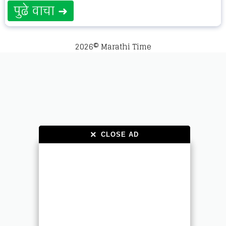
पुढे वाचा ➜
2026© Marathi Time
×
×
CLOSE AD
CLOSE AD