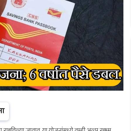
ना
बविल्या जातात. या योजनांमध्ये तुम्ही अल्प रक्कम