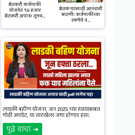
शेतकरी कर्जमाफी
शेतकऱ्यांसाठी आनंदाची
योजनेत ९४ हजार
बातमी! कर्जमाफीच्या
शेतकरी अपात्र! तुमच...
रकमेचे व...
लाडकी बहीण योजना: जून 2025 च्या हप्त्याबाबत
मोठी अपडेट, या तारखेला जमा होणार हप्ता.
पुढे वाचा ➜