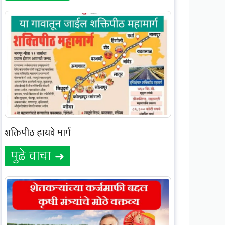
शक्तिपीठ हायवे मार्ग
पुढे वाचा ➜