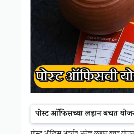
पोस्ट ऑफिसच्या लहान बचत योज
पोस्ट ऑफिस अंतर्गत अनेक लहान बचत योजना रा