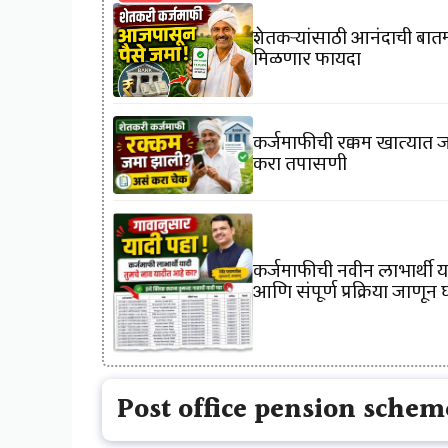
शेतकऱ्यांसाठी आनंदाची बातमी
मिळणार फायदा
कर्जमाफीची रक्कम खात्यात ज
करा तपासणी
कर्जमाफीची नवीन लाभार्थी 
आणि संपूर्ण प्रक्रिया जाणून घ
Post office pension schem