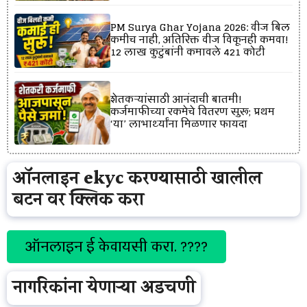
PM Surya Ghar Yojana 2026: वीज बिल
कमीच नाही, अतिरिक्त वीज विकूनही कमवा!
12 लाख कुटुंबांनी कमावले ₹421 कोटी
शेतकऱ्यांसाठी आनंदाची बातमी!
कर्जमाफीच्या रकमेचे वितरण सुरू; प्रथम
‘या’ लाभार्थ्यांना मिळणार फायदा
ऑनलाइन ekyc करण्यासाठी खालील
बटन वर क्लिक करा
ऑनलाइन ई केवायसी करा. ????
नागरिकांना येणाऱ्या अडचणी