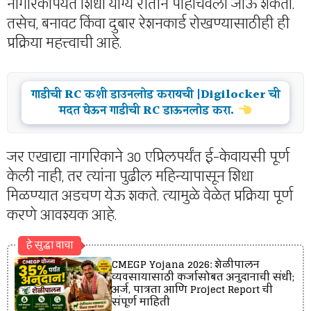
नागरिकांपर्यंत शिधा योग्य रीतीने पोहोचवला जाऊ शकतो.
तसेच, बनावट किंवा दुबार रेशनकार्ड रोखण्यासाठीही ही
प्रक्रिया महत्त्वाची आहे.
गाडीची RC कशी डाउनलोड करायची |Digilocker ची
मदत घेऊन गाडीची RC डाऊनलोड करा.
जर एखाद्या नागरिकाने 30 एप्रिलपर्यंत ई-केवायसी पूर्ण
केली नाही, तर त्यांना पुढील महिन्यापासून शिधा
मिळण्यात अडचण येऊ शकते. त्यामुळे वेळेत प्रक्रिया पूर्ण
करणे आवश्यक आहे.
हे सुद्धा वाचा
CMEGP Yojana 2026: शेळीपालन
व्यवसायासाठी कर्जासोबत अनुदानाची संधी;
अर्ज, पात्रता आणि Project Report ची
संपूर्ण माहिती