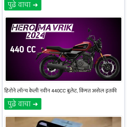
पुढे वाचा ➜
हिरोने लॉन्च केली नवीन 440CC बुलेट, किंमत असेल इतकी
पुढे वाचा ➜