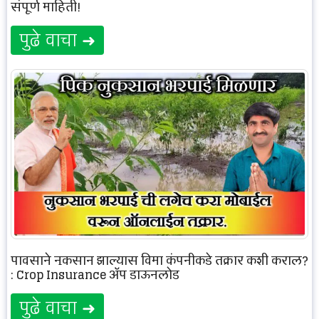
संपूर्ण माहिती!
पुढे वाचा ➜
पावसाने नुकसान झाल्यास विमा कंपनीकडे तक्रार कशी कराल?
: Crop Insurance ॲप डाऊनलोड
पुढे वाचा ➜