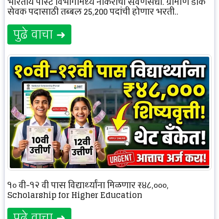
भारतीय पोस्ट विभागामध्ये नोकरीची सुवर्णसंधी, ग्रामीण डाक
सेवक पदासाठी तब्बल 25,200 पदांची होणार भरती..
पुढे वाचा ➜
१० वी-१२ वी पास विद्यार्थ्यांना मिळणार ₹४८,०००,
Scholarship for Higher Education
पुढे वाचा ➜