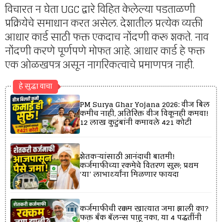
विचारत न घेता UGC द्वारे विहित केलेल्या पडताळणी
प्रक्रियेचे समाधान करत असेल. देशातील प्रत्येक व्यक्ती
आधार कार्ड साठी फक्त एकदाच नोंदणी करू शकते. नाव
नोंदणी करणे पूर्णपणे मोफत आहे. आधार कार्ड हे फक्त
एक ओळखपत्र असून नागरिकत्वाचे प्रमाणपत्र नाही.
हे सुद्धा वाचा
PM Surya Ghar Yojana 2026: वीज बिल
कमीच नाही, अतिरिक्त वीज विकूनही कमवा!
12 लाख कुटुंबांनी कमावले ₹421 कोटी
शेतकऱ्यांसाठी आनंदाची बातमी!
कर्जमाफीच्या रकमेचे वितरण सुरू; प्रथम
‘या’ लाभार्थ्यांना मिळणार फायदा
कर्जमाफीची रक्कम खात्यात जमा झाली का?
फक्त बँक बॅलन्स पाहू नका, या 4 पद्धतींनी