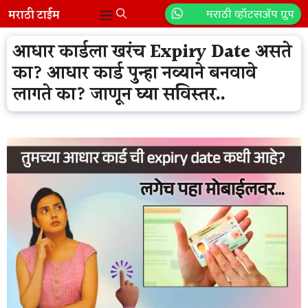
Skip
मराठी व्हॉटसॲप ग्रुप
Menu
to
content
आधार कार्डला खरंच Expiry Date असते
का? आधार कार्ड पुन्हा नव्याने बनवावे
लागते का? जाणून घ्या सविस्तर..