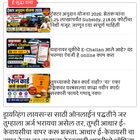
हे सुद्धा वाचा
ट्रॅक्टर अनुदान योजना 2026: शेतकऱ्यांना
₹1.25 लाखांपर्यंत Subsidy, ₹218.05 कोटींचा
निधी मंजूर; जाणून घ्या संपूर्ण माहिती
वाहनावर चुकीचे E-Challan आले आहे? दंड
भरण्या ऐवजी हे online काम करा
तुमच्याकडे रेशन कार्ड नाही? ‘या’ एका
क्लिकवर घरबसल्या काढा नवीन कार्ड!
सरकारी फायदे गमावू नका!
ड्रायव्हिंग लायसन्स साठी ऑनलाईन पद्धतीने जर
तुम्हाला अर्ज भरायचा असेल तर, तुम्ही आधार ई-
केवायसीचा वापर करू शकता. आधार ई-केवायसी चा