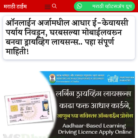
Skip
मराठी व्हॉटसॲप ग्रुप
Menu
to
content
ऑनलाईन अर्जामधील आधार ई-केवायसी
पर्याय निवडून, घरबसल्या मोबाईलवरून
बनवा ड्रायव्हिंग लायसन्स.. पहा संपूर्ण
माहिती!