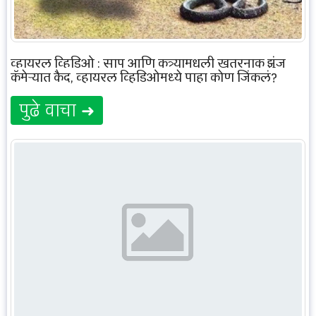
व्हायरल व्हिडिओ : साप आणि कुत्र्यामधली खतरनाक झुंज
कॅमेऱ्यात कैद, व्हायरल व्हिडिओमध्ये पाहा कोण जिंकलं?
पुढे वाचा ➜