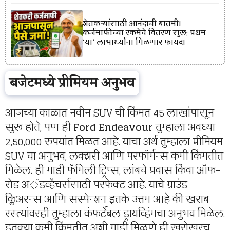
शेतकऱ्यांसाठी आनंदाची बातमी!
कर्जमाफीच्या रकमेचे वितरण सुरू; प्रथम
‘या’ लाभार्थ्यांना मिळणार फायदा
बजेटमध्ये प्रीमियम अनुभव
आजच्या काळात नवीन SUV ची किंमत 45 लाखांपासून
सुरू होते, पण ही
Ford Endeavour
तुम्हाला अवघ्या
2,50,000 रुपयांत मिळत आहे. याचा अर्थ तुम्हाला प्रीमियम
SUV चा अनुभव, लक्झरी आणि परफॉर्मन्स कमी किंमतीत
मिळेल. ही गाडी फॅमिली ट्रिप्स, लांबचे प्रवास किंवा ऑफ-
रोड अॅडव्हेंचर्ससाठी परफेक्ट आहे. याचे ग्राउंड
क्लिअरन्स आणि सस्पेन्शन इतके उत्तम आहे की खराब
रस्त्यांवरही तुम्हाला कंफर्टेबल ड्रायव्हिंगचा अनुभव मिळेल.
इतक्या कमी किंमतीत अशी गाडी मिळणे ही खरोखरच