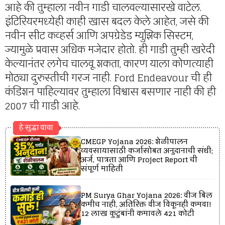
आहे की तुम्हाला नवीन गाडी चालवल्यासारखे वाटेल.
इंटिरियरमध्येही काही खास बदल केले आहेत, जसे की
नवीन सीट कव्हर्स आणि अपग्रेडेड म्युझिक सिस्टम,
ज्यामुळे प्रवास अधिक मजेदार होतो. ही गाडी तुम्ही खरेदी
केल्यानंतर लगेच चालवू शकता, कारण याला कोणत्याही
मोठ्या दुरुस्तीची गरज नाही. Ford Endeavour ची ही
कंडिशन पाहिल्यावर तुम्हाला विश्वास बसणार नाही की ही
2007 ची गाडी आहे.
हे सुद्धा वाचा
CMEGP Yojana 2026: शेळीपालन
व्यवसायासाठी कर्जासोबत अनुदानाची संधी;
अर्ज, पात्रता आणि Project Report ची
संपूर्ण माहिती
PM Surya Ghar Yojana 2026: वीज बिल
कमीच नाही, अतिरिक्त वीज विकूनही कमवा!
12 लाख कुटुंबांनी कमावले ₹421 कोटी