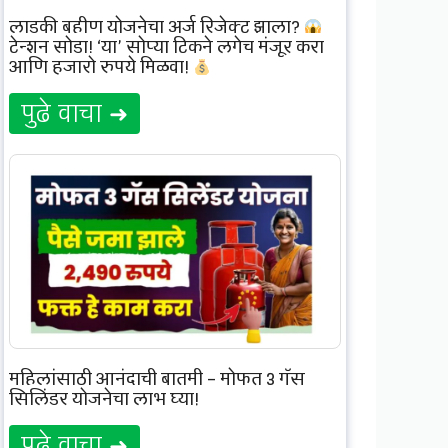
लाडकी बहीण योजनेचा अर्ज रिजेक्ट झाला?
टेन्शन सोडा! ‘या’ सोप्या ट्रिकने लगेच मंजूर करा
आणि हजारो रुपये मिळवा!
पुढे वाचा ➜
महिलांसाठी आनंदाची बातमी – मोफत 3 गॅस
सिलिंडर योजनेचा लाभ घ्या!
पुढे वाचा ➜