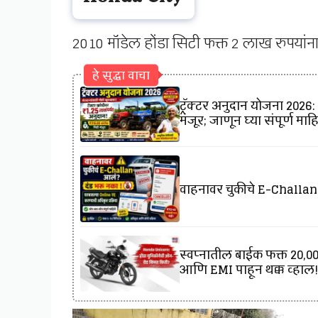
2010 मॉडेल होंडा सिटी फक्त 2 लाख रुपयांना
हे सुद्धा वाचा
ट्रॅक्टर अनुदान योजना 2026: 
मंजूर; जाणून घ्या संपूर्ण माह
वाहनावर चुकीचे E-Challan
स्वप्नातील बाईक फक्त ₹20
आणि EMI पाहून थक्क व्हाल!