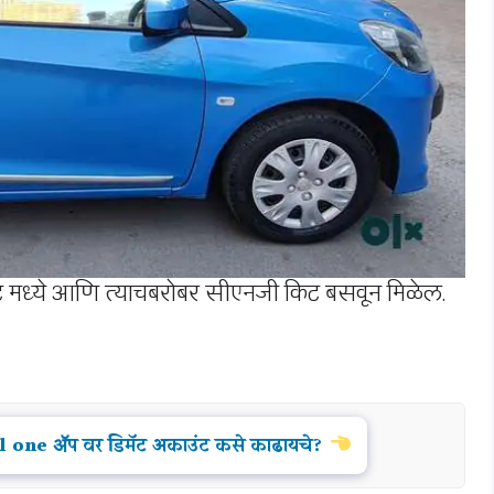
ंट मध्ये आणि त्याचबरोबर सीएनजी किट बसवून मिळेल.
one ॲप वर डिमॅट अकाउंट कसे काढायचे?