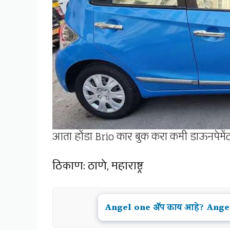
आता होंडा Brio कार बुक करा कमी डाऊनपेमे
ठिकाण: ठाणे, महाराष्ट्र
Angel one ॲप काय आहे? Angel 