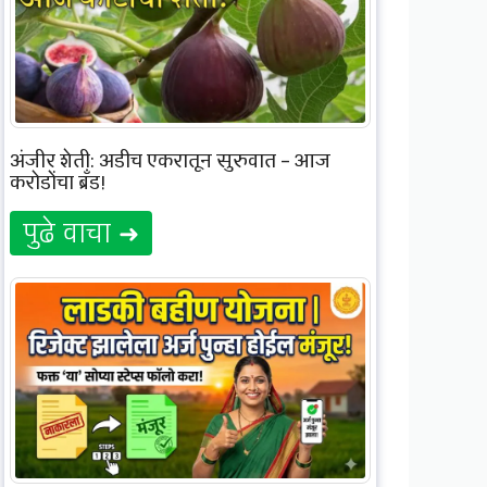
अंजीर शेती: अडीच एकरातून सुरुवात – आज
करोडोंचा ब्रँड!
पुढे वाचा ➜