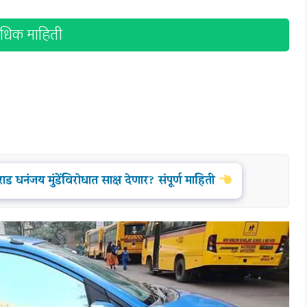
धिक माहिती
 धनंजय मुंडेंविरोधात साक्ष देणार? संपूर्ण माहिती