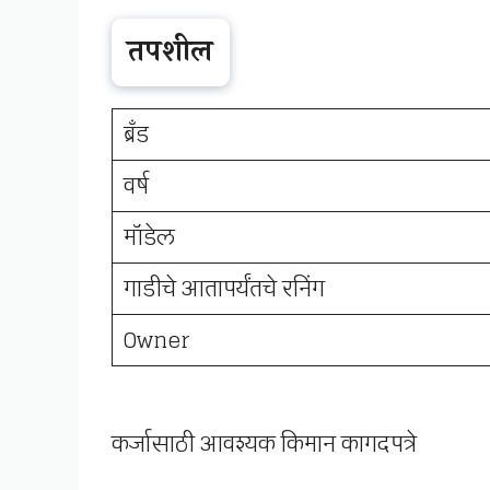
तपशील
ब्रँड
वर्ष
मॉडेल
गाडीचे आतापर्यंतचे रनिंग
Owner
कर्जासाठी आवश्यक किमान कागदपत्रे